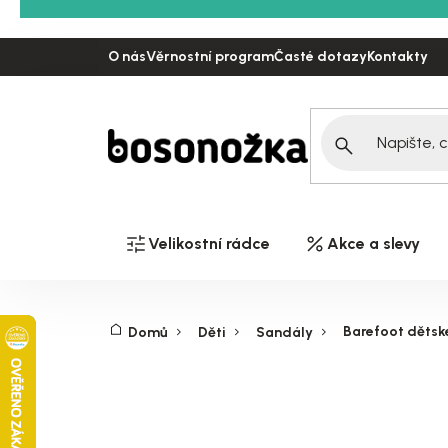
Přejít
na
O nás
Věrnostní program
Časté dotazy
Kontakty
obsah
Velikostní rádce
Akce a slevy
Barefoot dětsk
Domů
Děti
Sandály