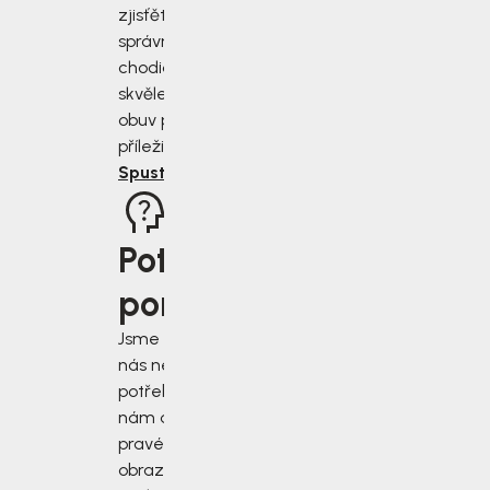
zjisťěte jak
správně změřit
chodidla a vybrat
skvěle padnoucí
obuv pro každou
příležitost.
Spustit rádce
Potřebujete
poradit?
Jsme tu pro vás, když
nás nejvíce
potřebujete. Napište
nám do chatu v
pravém dolním rohu
obrazovky, nebo