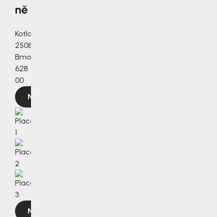
ně
Kotlanova
2508/3a,
Brno,
628
00
Navigovat
Navigovat