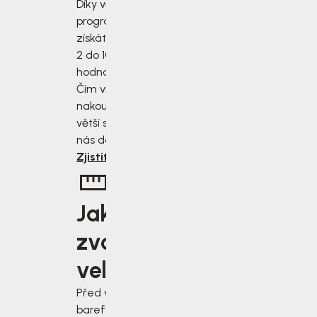
Díky věrnostnímu
programu
získáte slevu od
2 do 10 % z
hodnoty nákupu.
Čím více
nakoupíte, tím
větší slevu od
nás dostanete.
Zjistit více
Jakou
zvolit
velikost?
Před výběrem
barefoot bot