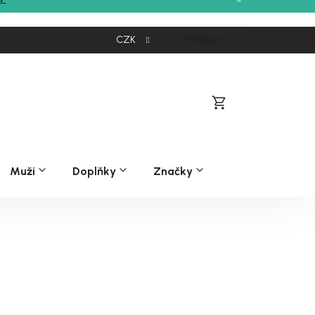
CZK
Přihlášení
Nákupní
košík
Muži
Doplňky
Značky