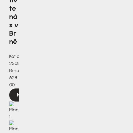
te
ná
s v
Br
ně
Kotlanova
2508/3a,
Brno,
628
00
Navigovat