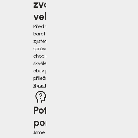
zvolit
velikost?
Před výběrem
barefoot bot
zjisťěte jak
správně změřit
chodidla a vybrat
skvěle padnoucí
obuv pro každou
příležitost.
Spustit rádce
Potřebujete
poradit?
Jsme tu pro vás, když