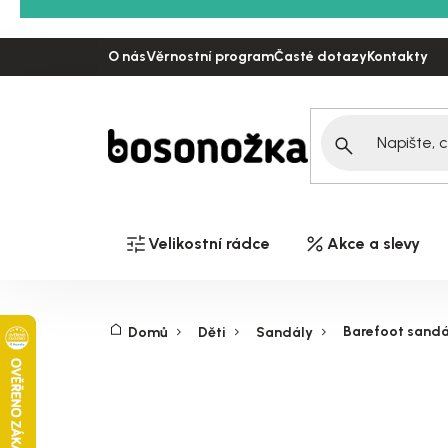
Přejít
na
O nás
Věrnostní program
Časté dotazy
Kontakty
obsah
Velikostní rádce
Akce a slevy
Barefoot sandál
Domů
Děti
Sandály