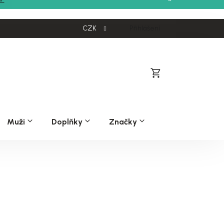
CZK
Přihlášení
Nákupní
košík
Muži
Doplňky
Značky