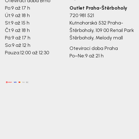
Otevírací doba Brno
Po:
9 až 17 h
Outlet Praha-Štěrboholy
Út:
9 až 18 h
720 981 521
St:
9 až 15 h
Kutnohorská 532
Praha-
Čt:
9 až 18 h
Štěrboholy, 109 00
Retail Park
Pá:
9 až 17 h
Štěrboholy, Melody mall
So:
9 až 12 h
Otevírací doba Praha
Pauza:
12:00 až 12:30
Po–Ne:
9 až 21 h