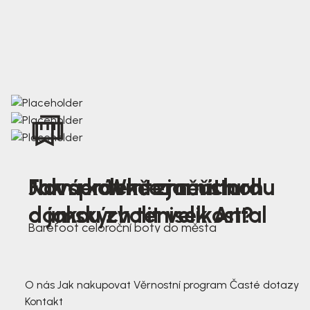
Nová kolekce jarních
Jak správně změřit nohu
Farmer Winter mustard
dámských tenisek Antal
a jakou zvolit velikost?
Barefoot celoroční boty do města
3 791,-
3 791,-
O nás
Jak nakupovat
Věrnostní program
Časté dotazy
Kontakt