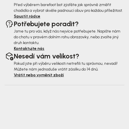
Před výběrem barefoot bot zjisťěte jak správně změřit
chodidla a vybrat skvěle padnoucí obuv pro každou příležitost.
Spustit rádce
Potřebujete poradit?
Jsme tu pro vás, když nás nejvíce potřebujete. Napište nám
do chatu v pravém dolním rohu obrazovky, nebo zvolte jiný
druh kontaktu.
Kontaktujte nás
Nesedí vám velikost?
Pokud jste při výběru velikosti netrefili tu správnou, nevadí!
Můžete nám jednoduše vrátit zásilku do 14 dnů.
Vrátit nebo vyměnit zboží