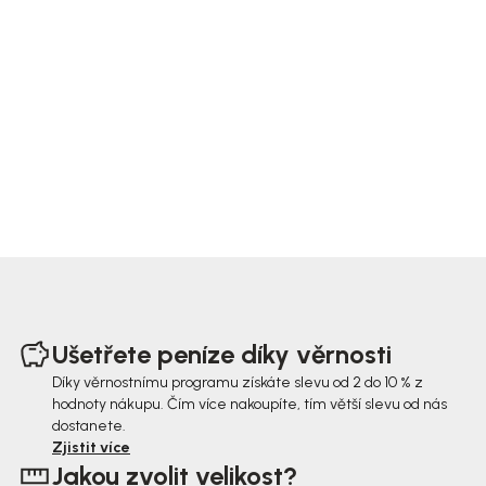
Z
á
Ušetřete peníze díky věrnosti
p
Díky věrnostnímu programu získáte slevu od 2 do 10 % z
hodnoty nákupu. Čím více nakoupíte, tím větší slevu od nás
a
dostanete.
t
Zjistit více
Jakou zvolit velikost?
í