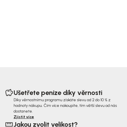
Z
á
Ušetřete peníze díky věrnosti
p
Díky věrnostnímu programu získáte slevu od 2 do 10 % z
hodnoty nákupu. Čím více nakoupíte, tím větší slevu od nás
a
dostanete.
t
Zjistit více
Jakou zvolit velikost?
í