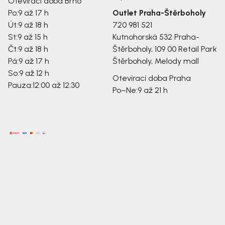
Otevírací doba Brno
Po:
9 až 17 h
Outlet Praha-Štěrboholy
Út:
9 až 18 h
720 981 521
St:
9 až 15 h
Kutnohorská 532
Praha-
Čt:
9 až 18 h
Štěrboholy, 109 00
Retail Park
Pá:
9 až 17 h
Štěrboholy, Melody mall
So:
9 až 12 h
Otevírací doba Praha
Pauza:
12:00 až 12:30
Po–Ne:
9 až 21 h