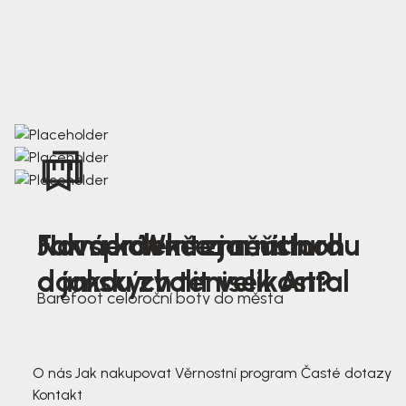
Nová kolekce jarních
Jak správně změřit nohu
Farmer Winter mustard
dámských tenisek Antal
a jakou zvolit velikost?
Barefoot celoroční boty do města
3 791,-
3 791,-
O nás
Jak nakupovat
Věrnostní program
Časté dotazy
Kontakt