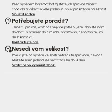
Před výběrem barefoot bot zjisťěte jak správně změřit
chodidla a vybrat skvěle padnoucí obuv pro každou příležitost.
Spustit rádce
Potřebujete poradit?
Jsme tu pro vás, když nás nejvíce potřebujete. Napište nám
do chatu v pravém dolním rohu obrazovky, nebo zvolte jiný
druh kontaktu.
Kontaktujte nás
Nesedí vám velikost?
Pokud jste při výběru velikosti netrefili tu správnou, nevadí!
Můžete nám jednoduše vrátit zásilku do 14 dnů.
Vrátit nebo vyměnit zboží