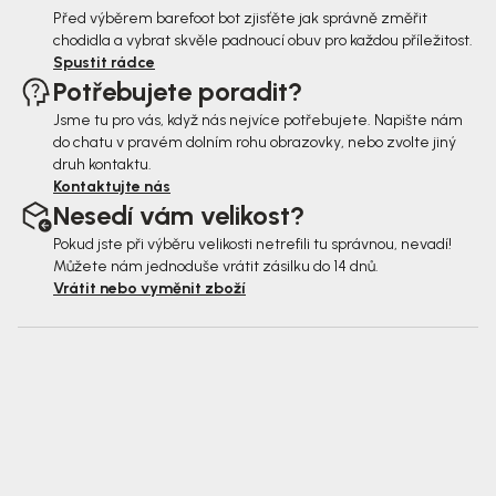
Před výběrem barefoot bot zjisťěte jak správně změřit
chodidla a vybrat skvěle padnoucí obuv pro každou příležitost.
Spustit rádce
Potřebujete poradit?
Jsme tu pro vás, když nás nejvíce potřebujete. Napište nám
do chatu v pravém dolním rohu obrazovky, nebo zvolte jiný
druh kontaktu.
Kontaktujte nás
Nesedí vám velikost?
Pokud jste při výběru velikosti netrefili tu správnou, nevadí!
Můžete nám jednoduše vrátit zásilku do 14 dnů.
Vrátit nebo vyměnit zboží