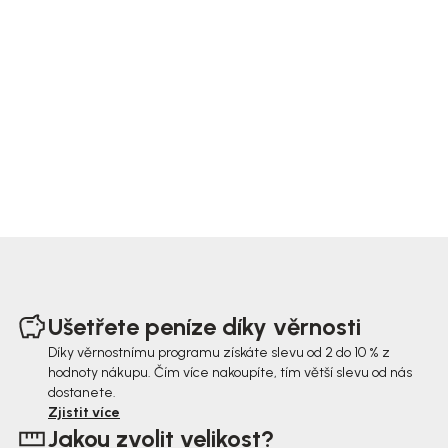
Z
á
Ušetřete peníze díky věrnosti
p
Díky věrnostnímu programu získáte slevu od 2 do 10 % z
hodnoty nákupu. Čím více nakoupíte, tím větší slevu od nás
a
dostanete.
t
Zjistit více
Jakou zvolit velikost?
í