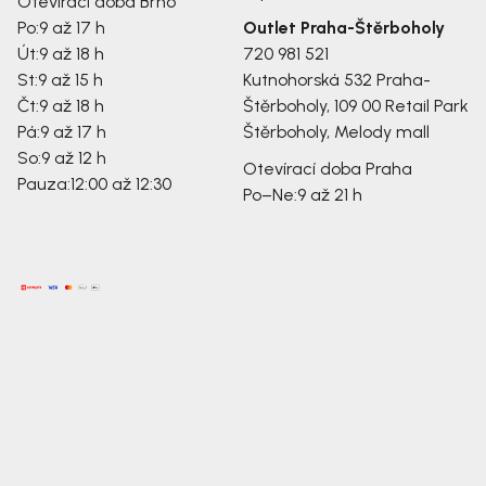
Otevírací doba Brno
Po:
9 až 17 h
Outlet Praha-Štěrboholy
Út:
9 až 18 h
720 981 521
St:
9 až 15 h
Kutnohorská 532
Praha-
Čt:
9 až 18 h
Štěrboholy, 109 00
Retail Park
Pá:
9 až 17 h
Štěrboholy, Melody mall
So:
9 až 12 h
Otevírací doba Praha
Pauza:
12:00 až 12:30
Po–Ne:
9 až 21 h