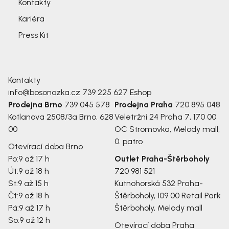
Kontakty
Kariéra
Press Kit
Kontakty
info@bosonozka.cz
739 225 627
Eshop
Prodejna Brno
739 045 578
Prodejna Praha
720 895 048
Kotlanova 2508/3a
Brno, 628
Veletržní 24
Praha 7, 170 00
00
OC Stromovka, Melody mall,
0. patro
Otevírací doba Brno
Po:
9 až 17 h
Outlet Praha-Štěrboholy
Út:
9 až 18 h
720 981 521
St:
9 až 15 h
Kutnohorská 532
Praha-
Čt:
9 až 18 h
Štěrboholy, 109 00
Retail Park
Pá:
9 až 17 h
Štěrboholy, Melody mall
So:
9 až 12 h
Otevírací doba Praha