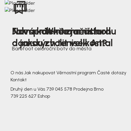
Nová kolekce jarních
Jak správně změřit nohu
Farmer Winter mustard
dámských tenisek Antal
a jakou zvolit velikost?
Barefoot celoroční boty do města
3 791,-
3 791,-
O nás
Jak nakupovat
Věrnostní program
Časté dotazy
Kontakt
Druhý den u Vás
739 045 578
Prodejna Brno
739 225 627
Eshop