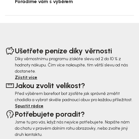
Poradíme vám s výběrem
Z
á
Ušetřete peníze díky věrnosti
p
Díky věrnostnímu programu získáte slevu od 2 do 10 % z
hodnoty nákupu. Čím více nakoupíte, tím větší slevu od nás
a
dostanete.
t
Zjistit více
Jakou zvolit velikost?
í
Před výběrem barefoot bot zjisťěte jak správně změřit
chodidla a vybrat skvěle padnoucí obuv pro každou příležitost.
Spustit rádce
Potřebujete poradit?
Jsme tu pro vás, když nás nejvíce potřebujete. Napište nám
do chatu v pravém dolním rohu obrazovky, nebo zvolte jiný
druh kontaktu.