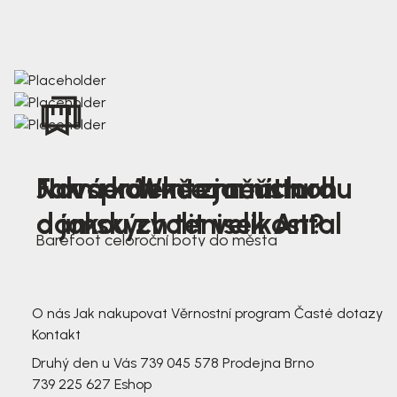
Nová kolekce jarních
Jak správně změřit nohu
Farmer Winter mustard
dámských tenisek Antal
a jakou zvolit velikost?
Barefoot celoroční boty do města
3 791,-
3 791,-
O nás
Jak nakupovat
Věrnostní program
Časté dotazy
Kontakt
Druhý den u Vás
739 045 578
Prodejna Brno
739 225 627
Eshop