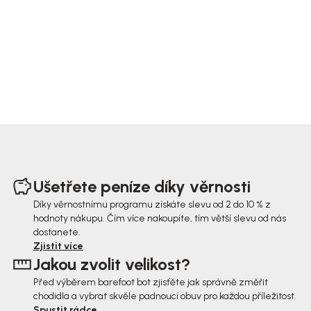
Z
á
Ušetřete peníze díky věrnosti
p
Díky věrnostnímu programu získáte slevu od 2 do 10 % z
hodnoty nákupu. Čím více nakoupíte, tím větší slevu od nás
a
dostanete.
t
Zjistit více
Jakou zvolit velikost?
í
Před výběrem barefoot bot zjisťěte jak správně změřit
chodidla a vybrat skvěle padnoucí obuv pro každou příležitost.
Spustit rádce