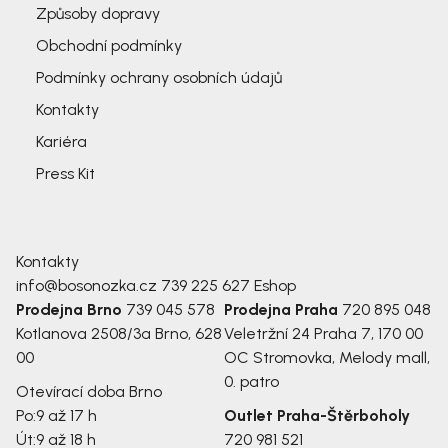
Způsoby dopravy
Obchodní podmínky
Podmínky ochrany osobních údajů
Kontakty
Kariéra
Press Kit
Kontakty
info@bosonozka.cz
739 225 627
Eshop
Prodejna Brno
739 045 578
Prodejna Praha
720 895 048
Kotlanova 2508/3a
Brno, 628
Veletržní 24
Praha 7, 170 00
00
OC Stromovka, Melody mall,
0. patro
Otevírací doba Brno
Po:
9 až 17 h
Outlet Praha-Štěrboholy
Út:
9 až 18 h
720 981 521