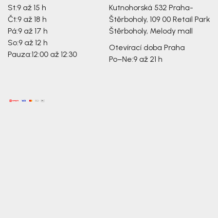
St:
9 až 15 h
Kutnohorská 532
Praha-
Čt:
9 až 18 h
Štěrboholy, 109 00
Retail Park
Pá:
9 až 17 h
Štěrboholy, Melody mall
So:
9 až 12 h
Otevírací doba Praha
Pauza:
12:00 až 12:30
Po–Ne:
9 až 21 h