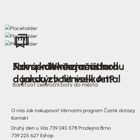
Nová kolekce jarních
Jak správně změřit nohu
Farmer Winter mustard
dámských tenisek Antal
a jakou zvolit velikost?
Barefoot celoroční boty do města
3 791,-
3 791,-
O nás
Jak nakupovat
Věrnostní program
Časté dotazy
Kontakt
Druhý den u Vás
739 045 578
Prodejna Brno
739 225 627
Eshop