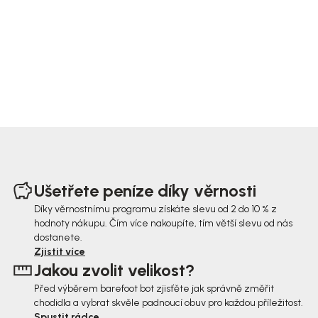
Z
á
Ušetřete peníze díky věrnosti
p
Díky věrnostnímu programu získáte slevu od 2 do 10 % z
hodnoty nákupu. Čím více nakoupíte, tím větší slevu od nás
a
dostanete.
t
Zjistit více
Jakou zvolit velikost?
í
Před výběrem barefoot bot zjisťěte jak správně změřit
chodidla a vybrat skvěle padnoucí obuv pro každou příležitost.
Spustit rádce