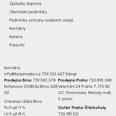
Způsoby dopravy
Obchodní podmínky
Podmínky ochrany osobních údajů
Kontakty
Kariéra
Press Kit
Kontakty
info@bosonozka.cz
739 225 627
Eshop
Prodejna Brno
739 045 578
Prodejna Praha
720 895 048
Kotlanova 2508/3a
Brno, 628
Veletržní 24
Praha 7, 170 00
00
OC Stromovka, Melody mall,
0. patro
Otevírací doba Brno
Po:
9 až 17 h
Outlet Praha-Štěrboholy
Út:
9 až 18 h
720 981 521