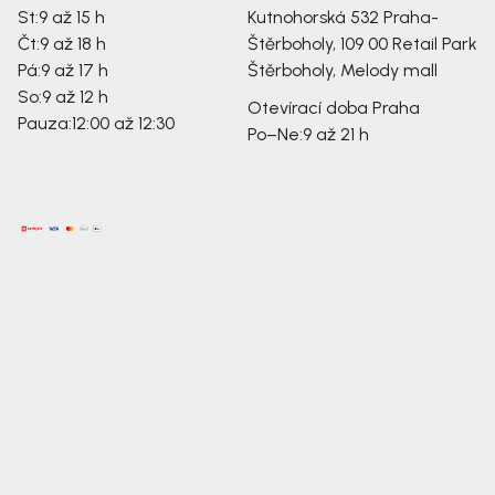
St:
9 až 15 h
Kutnohorská 532
Praha-
Čt:
9 až 18 h
Štěrboholy, 109 00
Retail Park
Pá:
9 až 17 h
Štěrboholy, Melody mall
So:
9 až 12 h
Otevírací doba Praha
Pauza:
12:00 až 12:30
Po–Ne:
9 až 21 h