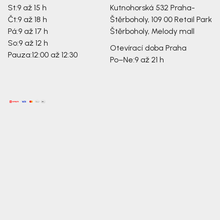
St:
9 až 15 h
Kutnohorská 532
Praha-
Čt:
9 až 18 h
Štěrboholy, 109 00
Retail Park
Pá:
9 až 17 h
Štěrboholy, Melody mall
So:
9 až 12 h
Otevírací doba Praha
Pauza:
12:00 až 12:30
Po–Ne:
9 až 21 h