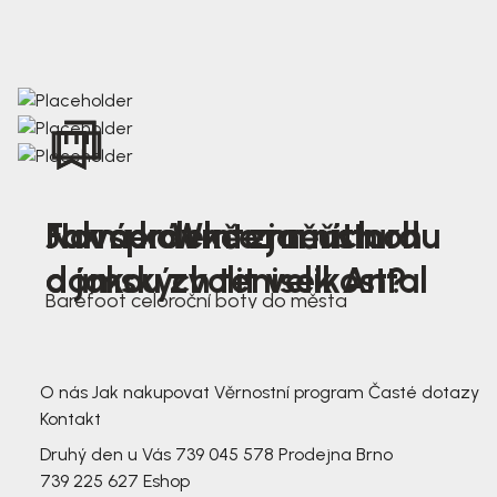
Nová kolekce jarních
Jak správně změřit nohu
Farmer Winter mustard
dámských tenisek Antal
a jakou zvolit velikost?
Barefoot celoroční boty do města
3 791,-
3 791,-
O nás
Jak nakupovat
Věrnostní program
Časté dotazy
Kontakt
Druhý den u Vás
739 045 578
Prodejna Brno
739 225 627
Eshop