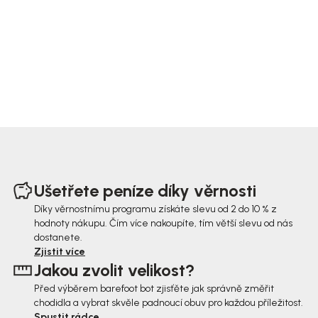
Z
á
Ušetřete peníze díky věrnosti
p
Díky věrnostnímu programu získáte slevu od 2 do 10 % z
hodnoty nákupu. Čím více nakoupíte, tím větší slevu od nás
a
dostanete.
t
Zjistit více
Jakou zvolit velikost?
í
Před výběrem barefoot bot zjisťěte jak správně změřit
chodidla a vybrat skvěle padnoucí obuv pro každou příležitost.
Spustit rádce