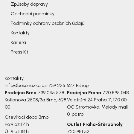
Způsoby dopravy
Obchodní podmínky
Podmínky ochrany osobních údajů
Kontakty
Kariéra
Press Kit
Kontakty
info@bosonozka.cz
739 225 627
Eshop
Prodejna Brno
739 045 578
Prodejna Praha
720 895 048
Kotlanova 2508/3a
Brno, 628
Veletržní 24
Praha 7, 170 00
00
OC Stromovka, Melody mall,
0. patro
Otevírací doba Brno
Po:
9 až 17 h
Outlet Praha-Štěrboholy
Út:
9 až 18 h
720 981 521