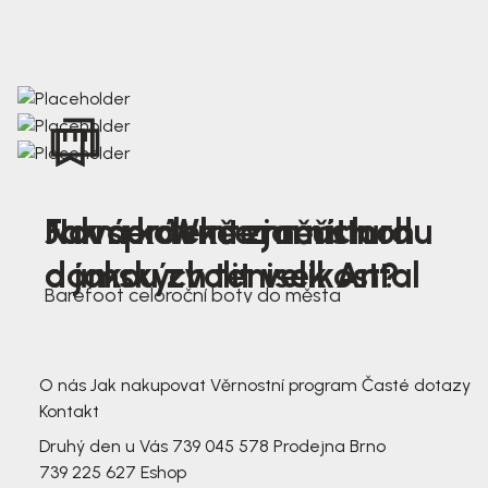
Nová kolekce jarních
Jak správně změřit nohu
Farmer Winter mustard
dámských tenisek Antal
a jakou zvolit velikost?
Barefoot celoroční boty do města
3 791,-
3 791,-
O nás
Jak nakupovat
Věrnostní program
Časté dotazy
Kontakt
Druhý den u Vás
739 045 578
Prodejna Brno
739 225 627
Eshop