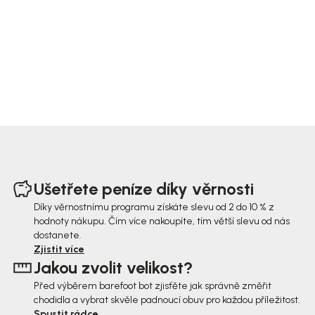
Z
á
Ušetřete peníze díky věrnosti
p
Díky věrnostnímu programu získáte slevu od 2 do 10 % z
hodnoty nákupu. Čím více nakoupíte, tím větší slevu od nás
a
dostanete.
t
Zjistit více
Jakou zvolit velikost?
í
Před výběrem barefoot bot zjisťěte jak správně změřit
chodidla a vybrat skvěle padnoucí obuv pro každou příležitost.
Spustit rádce