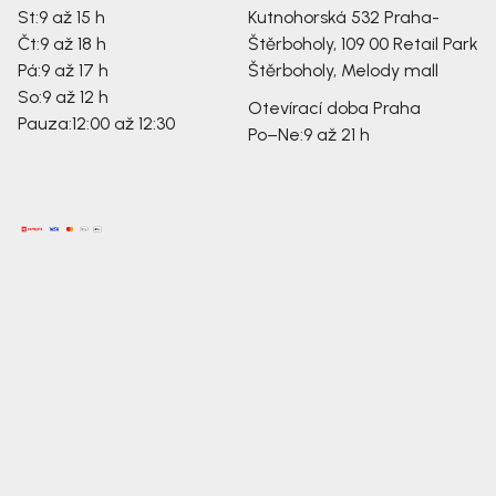
St:
9 až 15 h
Kutnohorská 532
Praha-
Čt:
9 až 18 h
Štěrboholy, 109 00
Retail Park
Pá:
9 až 17 h
Štěrboholy, Melody mall
So:
9 až 12 h
Otevírací doba Praha
Pauza:
12:00 až 12:30
Po–Ne:
9 až 21 h