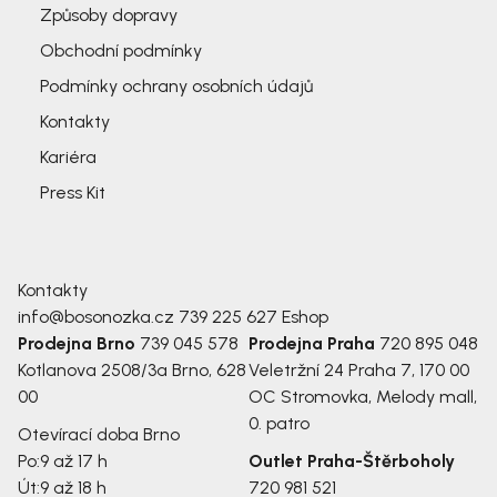
Způsoby dopravy
Obchodní podmínky
Podmínky ochrany osobních údajů
Kontakty
Kariéra
Press Kit
Kontakty
info@bosonozka.cz
739 225 627
Eshop
Prodejna Brno
739 045 578
Prodejna Praha
720 895 048
Kotlanova 2508/3a
Brno, 628
Veletržní 24
Praha 7, 170 00
00
OC Stromovka, Melody mall,
0. patro
Otevírací doba Brno
Po:
9 až 17 h
Outlet Praha-Štěrboholy
Út:
9 až 18 h
720 981 521