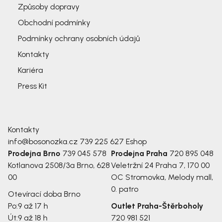
Způsoby dopravy
Obchodní podmínky
Podmínky ochrany osobních údajů
Kontakty
Kariéra
Press Kit
Kontakty
info@bosonozka.cz
739 225 627
Eshop
Prodejna Brno
739 045 578
Prodejna Praha
720 895 048
Kotlanova 2508/3a
Brno, 628
Veletržní 24
Praha 7, 170 00
00
OC Stromovka, Melody mall,
0. patro
Otevírací doba Brno
Po:
9 až 17 h
Outlet Praha-Štěrboholy
Út:
9 až 18 h
720 981 521