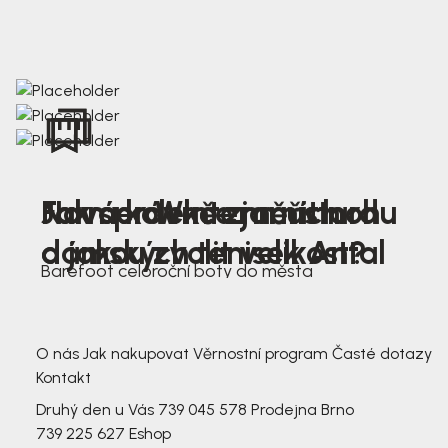
Nová kolekce jarních
Jak správně změřit nohu
Farmer Winter mustard
dámských tenisek Antal
a jakou zvolit velikost?
Barefoot celoroční boty do města
3 791,-
3 791,-
O nás
Jak nakupovat
Věrnostní program
Časté dotazy
Kontakt
Druhý den u Vás
739 045 578
Prodejna Brno
739 225 627
Eshop