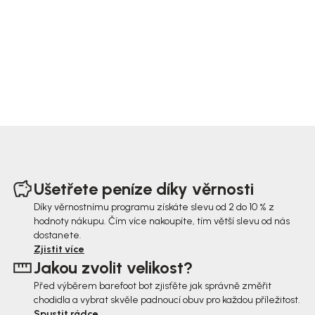
Z
á
Ušetřete peníze díky věrnosti
p
Díky věrnostnímu programu získáte slevu od 2 do 10 % z
hodnoty nákupu. Čím více nakoupíte, tím větší slevu od nás
a
dostanete.
t
Zjistit více
Jakou zvolit velikost?
í
Před výběrem barefoot bot zjisťěte jak správně změřit
chodidla a vybrat skvěle padnoucí obuv pro každou příležitost.
Spustit rádce