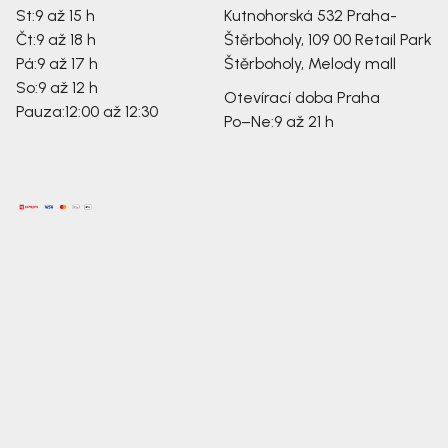
St:
9 až 15 h
Kutnohorská 532
Praha-
Čt:
9 až 18 h
Štěrboholy, 109 00
Retail Park
Pá:
9 až 17 h
Štěrboholy, Melody mall
So:
9 až 12 h
Otevírací doba Praha
Pauza:
12:00 až 12:30
Po–Ne:
9 až 21 h