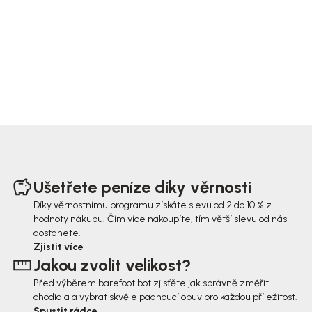
Z
á
Ušetřete peníze díky věrnosti
p
Díky věrnostnímu programu získáte slevu od 2 do 10 % z
hodnoty nákupu. Čím více nakoupíte, tím větší slevu od nás
a
dostanete.
t
Zjistit více
Jakou zvolit velikost?
í
Před výběrem barefoot bot zjisťěte jak správně změřit
chodidla a vybrat skvěle padnoucí obuv pro každou příležitost.
Spustit rádce