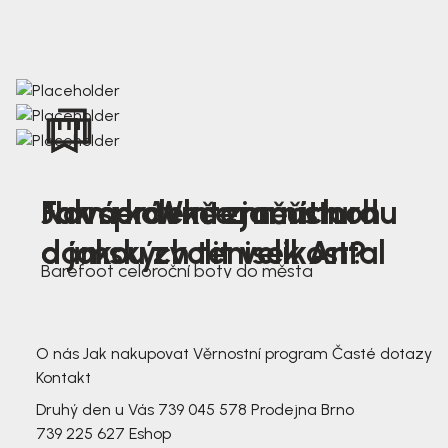
Nová kolekce jarních
Jak správně změřit nohu
Farmer Winter mustard
dámských tenisek Antal
a jakou zvolit velikost?
Barefoot celoroční boty do města
3 791,-
3 791,-
O nás
Jak nakupovat
Věrnostní program
Časté dotazy
Kontakt
Druhý den u Vás
739 045 578
Prodejna Brno
739 225 627
Eshop