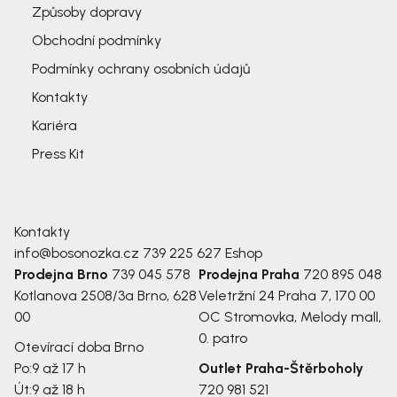
Způsoby dopravy
Obchodní podmínky
Podmínky ochrany osobních údajů
Kontakty
Kariéra
Press Kit
Kontakty
info@bosonozka.cz
739 225 627
Eshop
Prodejna Brno
739 045 578
Prodejna Praha
720 895 048
Kotlanova 2508/3a
Brno, 628
Veletržní 24
Praha 7, 170 00
00
OC Stromovka, Melody mall,
0. patro
Otevírací doba Brno
Po:
9 až 17 h
Outlet Praha-Štěrboholy
Út:
9 až 18 h
720 981 521