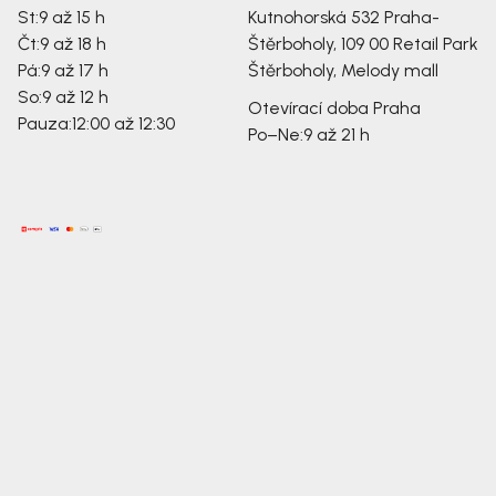
St:
9 až 15 h
Kutnohorská 532
Praha-
Čt:
9 až 18 h
Štěrboholy, 109 00
Retail Park
Pá:
9 až 17 h
Štěrboholy, Melody mall
So:
9 až 12 h
Otevírací doba Praha
Pauza:
12:00 až 12:30
Po–Ne:
9 až 21 h