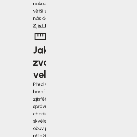
nakoupíte, tím
větší slevu od
nás dostanete.
Zjistit více
Jakou
zvolit
velikost?
Před výběrem
barefoot bot
zjisťěte jak
správně změřit
chodidla a vybrat
skvěle padnoucí
obuv pro každou
příležitost.