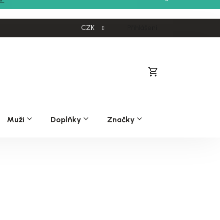
CZK
Přihlášení
Nákupní
košík
Muži
Doplňky
Značky