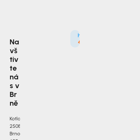
Na
4.9
3535×
vš
tiv
te
ná
s v
Br
ně
Kotlanova
2508/3a,
Brno,