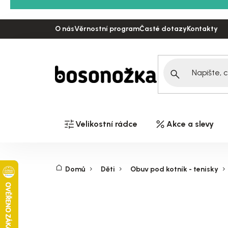
Přejít
na
O nás
Věrnostní program
Časté dotazy
Kontakty
obsah
Velikostní rádce
Akce a slevy
Domů
Děti
Obuv pod kotník - tenisky