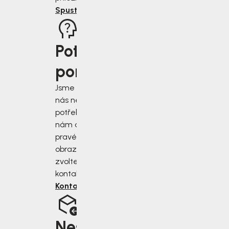
Spustit rádce
Potřebujete
poradit?
Jsme tu pro vás, když
nás nejvíce
potřebujete. Napište
nám do chatu v
pravém dolním rohu
obrazovky, nebo
zvolte jiný druh
kontaktu.
Kontaktujte nás
Nesedí