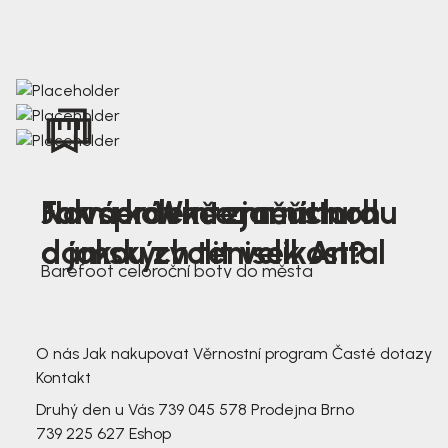
Nová kolekce jarních
Jak správně změřit nohu
Farmer Winter mustard
dámských tenisek Antal
a jakou zvolit velikost?
Barefoot celoroční boty do města
3 791,-
3 791,-
O nás
Jak nakupovat
Věrnostní program
Časté dotazy
Kontakt
Druhý den u Vás
739 045 578
Prodejna Brno
739 225 627
Eshop