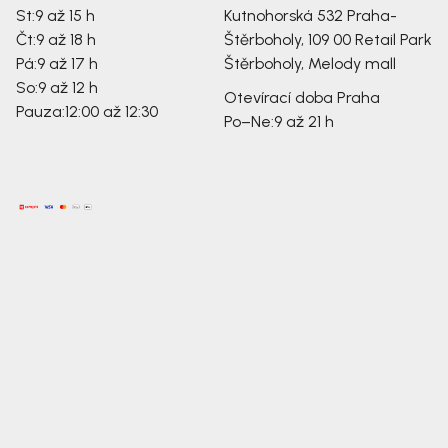
St:
9 až 15 h
Kutnohorská 532
Praha-
Čt:
9 až 18 h
Štěrboholy, 109 00
Retail Park
Pá:
9 až 17 h
Štěrboholy, Melody mall
So:
9 až 12 h
Otevírací doba Praha
Pauza:
12:00 až 12:30
Po–Ne:
9 až 21 h