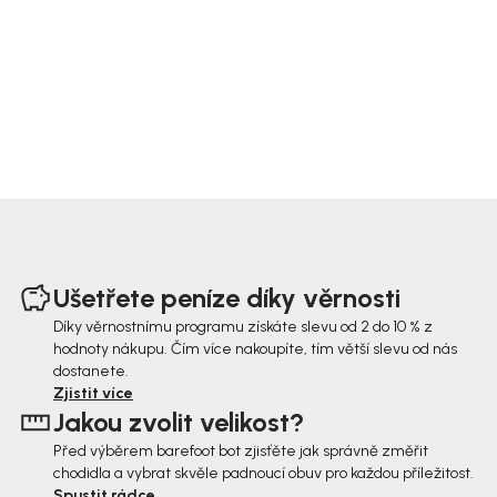
Z
á
Ušetřete peníze díky věrnosti
p
Díky věrnostnímu programu získáte slevu od 2 do 10 % z
hodnoty nákupu. Čím více nakoupíte, tím větší slevu od nás
a
dostanete.
t
Zjistit více
Jakou zvolit velikost?
í
Před výběrem barefoot bot zjisťěte jak správně změřit
chodidla a vybrat skvěle padnoucí obuv pro každou příležitost.
Spustit rádce