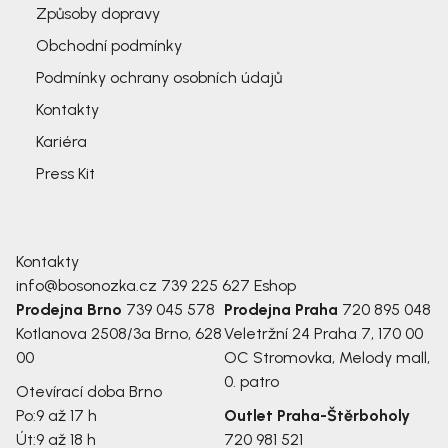
Způsoby dopravy
Obchodní podmínky
Podmínky ochrany osobních údajů
Kontakty
Kariéra
Press Kit
Kontakty
info@bosonozka.cz
739 225 627
Eshop
Prodejna Brno
739 045 578
Prodejna Praha
720 895 048
Kotlanova 2508/3a
Brno, 628
Veletržní 24
Praha 7, 170 00
00
OC Stromovka, Melody mall,
0. patro
Otevírací doba Brno
Po:
9 až 17 h
Outlet Praha-Štěrboholy
Út:
9 až 18 h
720 981 521