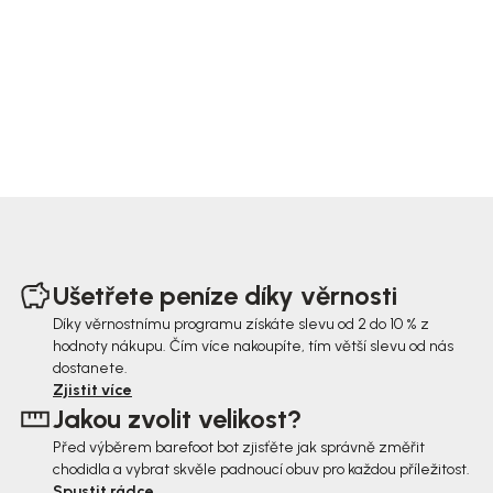
Z
á
Ušetřete peníze díky věrnosti
p
Díky věrnostnímu programu získáte slevu od 2 do 10 % z
hodnoty nákupu. Čím více nakoupíte, tím větší slevu od nás
a
dostanete.
t
Zjistit více
Jakou zvolit velikost?
í
Před výběrem barefoot bot zjisťěte jak správně změřit
chodidla a vybrat skvěle padnoucí obuv pro každou příležitost.
Spustit rádce