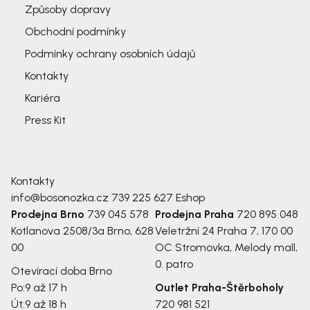
Způsoby dopravy
Obchodní podmínky
Podmínky ochrany osobních údajů
Kontakty
Kariéra
Press Kit
Kontakty
info@bosonozka.cz
739 225 627
Eshop
Prodejna Brno
739 045 578
Prodejna Praha
720 895 048
Kotlanova 2508/3a
Brno, 628
Veletržní 24
Praha 7, 170 00
00
OC Stromovka, Melody mall,
0. patro
Otevírací doba Brno
Po:
9 až 17 h
Outlet Praha-Štěrboholy
Út:
9 až 18 h
720 981 521