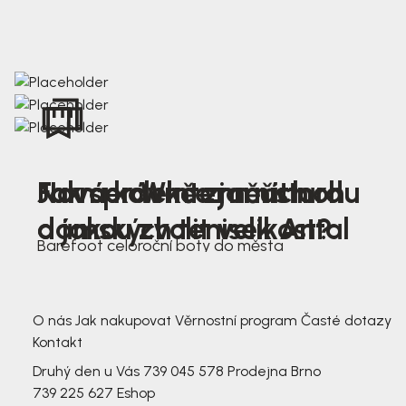
Nová kolekce jarních
Jak správně změřit nohu
Farmer Winter mustard
dámských tenisek Antal
a jakou zvolit velikost?
Barefoot celoroční boty do města
3 791,-
3 791,-
O nás
Jak nakupovat
Věrnostní program
Časté dotazy
Kontakt
Druhý den u Vás
739 045 578
Prodejna Brno
739 225 627
Eshop