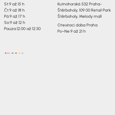
St:
9 až 15 h
Kutnohorská 532
Praha-
Čt:
9 až 18 h
Štěrboholy, 109 00
Retail Park
Pá:
9 až 17 h
Štěrboholy, Melody mall
So:
9 až 12 h
Otevírací doba Praha
Pauza:
12:00 až 12:30
Po–Ne:
9 až 21 h