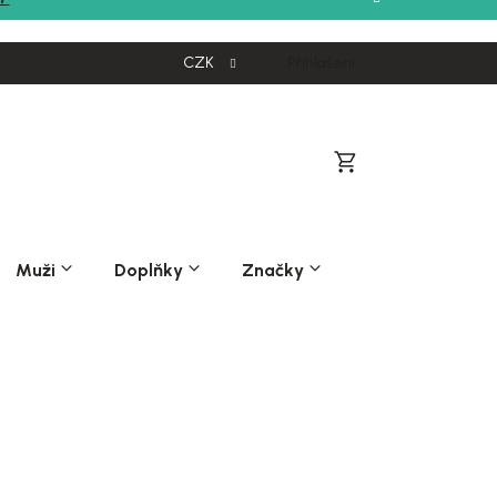
CZK
Přihlášení
Nákupní
košík
Muži
Doplňky
Značky