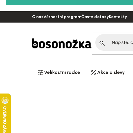
Přejít
na
O nás
Věrnostní program
Časté dotazy
Kontakty
obsah
Velikostní rádce
Akce a slevy