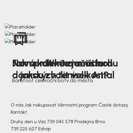
Nová kolekce jarních
Jak správně změřit nohu
Farmer Winter mustard
dámských tenisek Antal
a jakou zvolit velikost?
Barefoot celoroční boty do města
3 791,-
3 791,-
O nás
Jak nakupovat
Věrnostní program
Časté dotazy
Kontakt
Druhý den u Vás
739 045 578
Prodejna Brno
739 225 627
Eshop