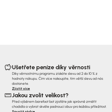
Z
á
Ušetřete peníze díky věrnosti
p
Díky věrnostnímu programu získáte slevu od 2 do 10 % z
hodnoty nákupu. Čím více nakoupíte, tím větší slevu od nás
a
dostanete.
t
Zjistit více
Jakou zvolit velikost?
í
Před výběrem barefoot bot zjisťěte jak správně změřit
chodidla a vybrat skvěle padnoucí obuv pro každou příležitost.
Spustit rádce