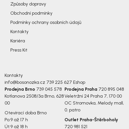
Způsoby dopravy
Obchodní podmínky
Podmínky ochrany osobních údajů
Kontakty
Kariéra
Press Kit
Kontakty
info@bosonozka.cz
739 225 627
Eshop
Prodejna Brno
739 045 578
Prodejna Praha
720 895 048
Kotlanova 2508/3a
Brno, 628
Veletržní 24
Praha 7, 170 00
00
OC Stromovka, Melody mall,
0. patro
Otevírací doba Brno
Po:
9 až 17 h
Outlet Praha-Štěrboholy
Út:
9 až 18 h
720 981 521