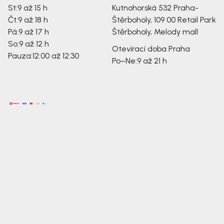
St:
9 až 15 h
Kutnohorská 532
Praha-
Čt:
9 až 18 h
Štěrboholy, 109 00
Retail Park
Pá:
9 až 17 h
Štěrboholy, Melody mall
So:
9 až 12 h
Otevírací doba Praha
Pauza:
12:00 až 12:30
Po–Ne:
9 až 21 h