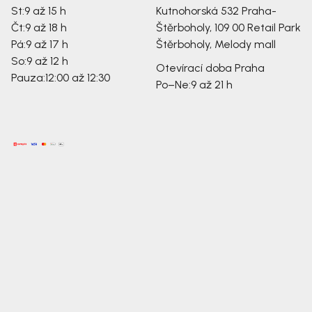
St:
9 až 15 h
Kutnohorská 532
Praha-
Čt:
9 až 18 h
Štěrboholy, 109 00
Retail Park
Pá:
9 až 17 h
Štěrboholy, Melody mall
So:
9 až 12 h
Otevírací doba Praha
Pauza:
12:00 až 12:30
Po–Ne:
9 až 21 h