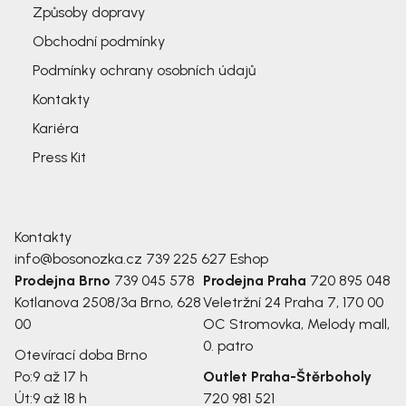
Způsoby dopravy
Obchodní podmínky
Podmínky ochrany osobních údajů
Kontakty
Kariéra
Press Kit
Kontakty
info@bosonozka.cz
739 225 627
Eshop
Prodejna Brno
739 045 578
Prodejna Praha
720 895 048
Kotlanova 2508/3a
Brno, 628
Veletržní 24
Praha 7, 170 00
00
OC Stromovka, Melody mall,
0. patro
Otevírací doba Brno
Po:
9 až 17 h
Outlet Praha-Štěrboholy
Út:
9 až 18 h
720 981 521