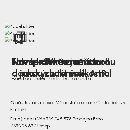
Nová kolekce jarních
Jak správně změřit nohu
Farmer Winter mustard
dámských tenisek Antal
a jakou zvolit velikost?
Barefoot celoroční boty do města
3 791,-
3 791,-
O nás
Jak nakupovat
Věrnostní program
Časté dotazy
Kontakt
Druhý den u Vás
739 045 578
Prodejna Brno
739 225 627
Eshop