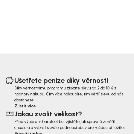
Z
á
Ušetřete peníze díky věrnosti
p
Díky věrnostnímu programu získáte slevu od 2 do 10 % z
hodnoty nákupu. Čím více nakoupíte, tím větší slevu od nás
a
dostanete.
t
Zjistit více
Jakou zvolit velikost?
í
Před výběrem barefoot bot zjisťěte jak správně změřit
chodidla a vybrat skvěle padnoucí obuv pro každou příležitost.
Spustit rádce