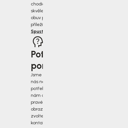
chodidla a vybrat
skvěle padnoucí
obuv pro každou
příležitost.
Spustit rádce
Potřebujete
poradit?
Jsme tu pro vás, když
nás nejvíce
potřebujete. Napište
nám do chatu v
pravém dolním rohu
obrazovky, nebo
zvolte jiný druh
kontaktu.