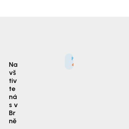
Na
4.9
3535×
vš
tiv
te
ná
s v
Br
ně