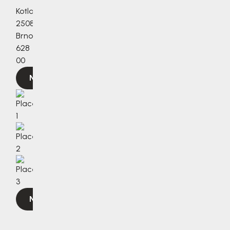
Kotlanova
2508/3a,
Brno,
628
00
Navigovat
Navigovat