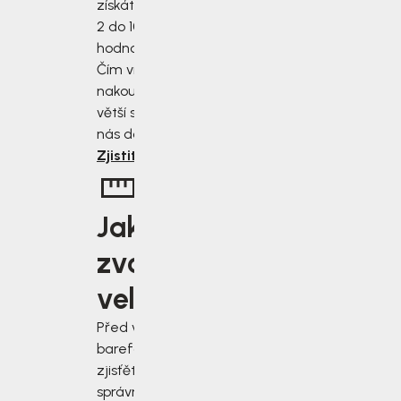
získáte slevu od
2 do 10 % z
hodnoty nákupu.
Čím více
nakoupíte, tím
větší slevu od
nás dostanete.
Zjistit více
Jakou
zvolit
velikost?
Před výběrem
barefoot bot
zjisťěte jak
správně změřit