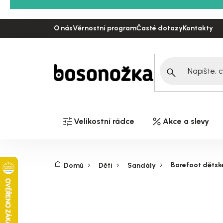
Přejít
na
O nás
Věrnostní program
Časté dotazy
Kontakty
obsah
Velikostní rádce
Akce a slevy
Barefoot dětské
Domů
Děti
Sandály