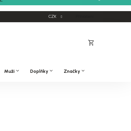
CZK
Přihlášení
Nákupní
košík
Muži
Doplňky
Značky