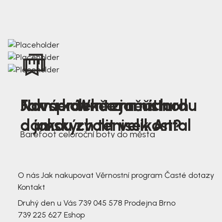
Nová kolekce jarních
Jak správně změřit nohu
Farmer Winter mustard
dámských tenisek Antal
a jakou zvolit velikost?
Barefoot celoroční boty do města
3 791,-
3 791,-
O nás
Jak nakupovat
Věrnostní program
Časté dotazy
Kontakt
Druhý den u Vás
739 045 578
Prodejna Brno
739 225 627
Eshop