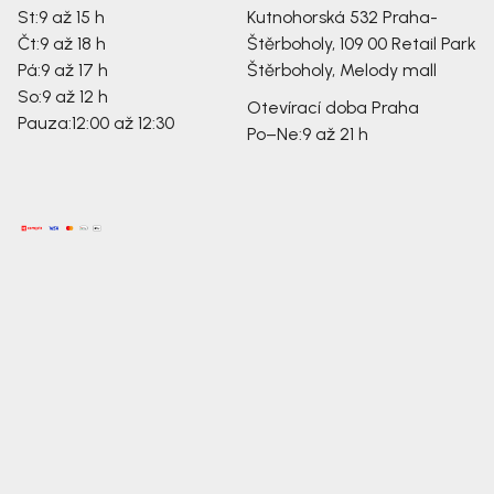
St:
9 až 15 h
Kutnohorská 532
Praha-
Čt:
9 až 18 h
Štěrboholy, 109 00
Retail Park
Pá:
9 až 17 h
Štěrboholy, Melody mall
So:
9 až 12 h
Otevírací doba Praha
Pauza:
12:00 až 12:30
Po–Ne:
9 až 21 h