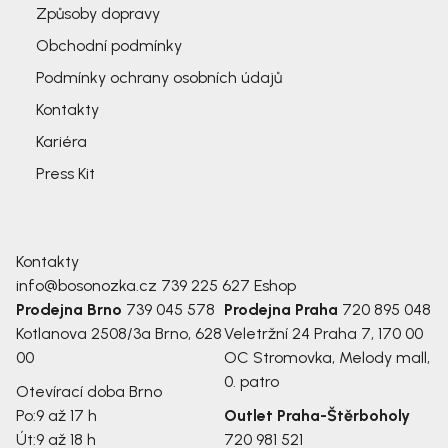
Způsoby dopravy
Obchodní podmínky
Podmínky ochrany osobních údajů
Kontakty
Kariéra
Press Kit
Kontakty
info@bosonozka.cz
739 225 627
Eshop
Prodejna Brno
739 045 578
Prodejna Praha
720 895 048
Kotlanova 2508/3a
Brno, 628
Veletržní 24
Praha 7, 170 00
00
OC Stromovka, Melody mall,
0. patro
Otevírací doba Brno
Po:
9 až 17 h
Outlet Praha-Štěrboholy
Út:
9 až 18 h
720 981 521