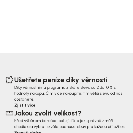
Z
á
Ušetřete peníze díky věrnosti
p
Díky věrnostnímu programu získáte slevu od 2 do 10 % z
hodnoty nákupu. Čím více nakoupíte, tím větší slevu od nás
a
dostanete.
t
Zjistit více
Jakou zvolit velikost?
í
Před výběrem barefoot bot zjisťěte jak správně změřit
chodidla a vybrat skvěle padnoucí obuv pro každou příležitost.
Spustit rádce