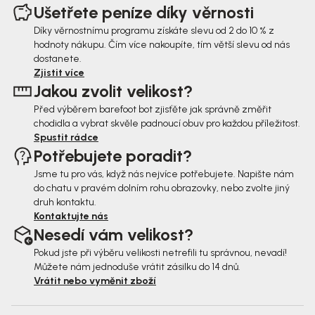
á
Ušetřete peníze díky věrnosti
p
Díky věrnostnímu programu získáte slevu od 2 do 10 % z
hodnoty nákupu. Čím více nakoupíte, tím větší slevu od nás
a
dostanete.
t
Zjistit více
Jakou zvolit velikost?
í
Před výběrem barefoot bot zjisťěte jak správně změřit
chodidla a vybrat skvěle padnoucí obuv pro každou příležitost.
Spustit rádce
Potřebujete poradit?
Jsme tu pro vás, když nás nejvíce potřebujete. Napište nám
do chatu v pravém dolním rohu obrazovky, nebo zvolte jiný
druh kontaktu.
Kontaktujte nás
Nesedí vám velikost?
Pokud jste při výběru velikosti netrefili tu správnou, nevadí!
Můžete nám jednoduše vrátit zásilku do 14 dnů.
Vrátit nebo vyměnit zboží