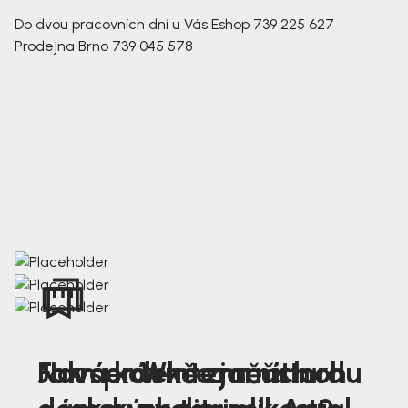
Do dvou pracovních dní u Vás
Eshop
739 225 627
Prodejna Brno
739 045 578
Nová kolekce jarních
Jak správně změřit nohu
Farmer Winter mustard