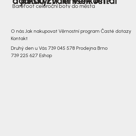
dámských tenisek Antal
a jakou zvolit velikost?
Barefoot celoroční boty do města
3 791,-
3 791,-
O nás
Jak nakupovat
Věrnostní program
Časté dotazy
Kontakt
Druhý den u Vás
739 045 578
Prodejna Brno
739 225 627
Eshop