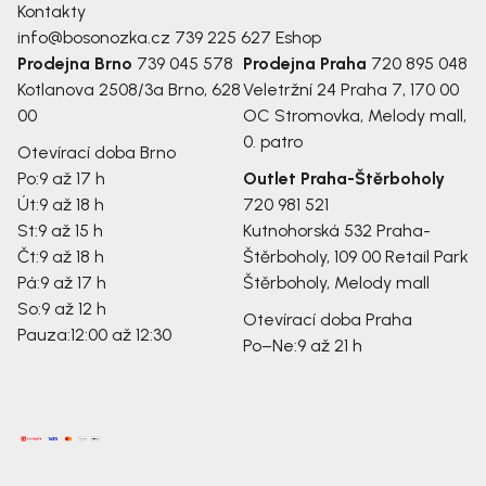
Kontakty
info@bosonozka.cz
739 225 627
Eshop
Prodejna Brno
739 045 578
Prodejna Praha
720 895 048
Kotlanova 2508/3a
Brno, 628
Veletržní 24
Praha 7, 170 00
00
OC Stromovka, Melody mall,
0. patro
Otevírací doba Brno
Po:
9 až 17 h
Outlet Praha-Štěrboholy
Út:
9 až 18 h
720 981 521
St:
9 až 15 h
Kutnohorská 532
Praha-
Čt:
9 až 18 h
Štěrboholy, 109 00
Retail Park
Pá:
9 až 17 h
Štěrboholy, Melody mall
So:
9 až 12 h
Otevírací doba Praha
Pauza:
12:00 až 12:30
Po–Ne:
9 až 21 h