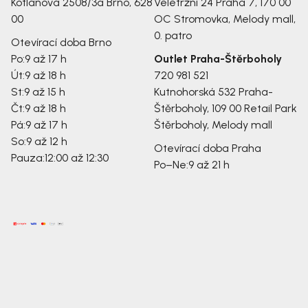
Kotlanova 2508/3a
Brno, 628
Veletržní 24
Praha 7, 170 00
00
OC Stromovka, Melody mall,
0. patro
Otevírací doba Brno
Po:
9 až 17 h
Outlet Praha-Štěrboholy
Út:
9 až 18 h
720 981 521
St:
9 až 15 h
Kutnohorská 532
Praha-
Čt:
9 až 18 h
Štěrboholy, 109 00
Retail Park
Pá:
9 až 17 h
Štěrboholy, Melody mall
So:
9 až 12 h
Otevírací doba Praha
Pauza:
12:00 až 12:30
Po–Ne:
9 až 21 h