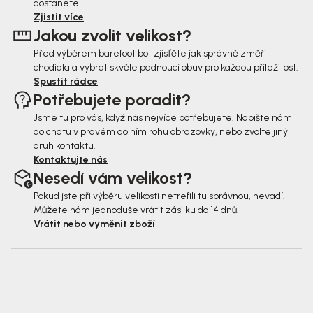
dostanete.
t
Zjistit více
Jakou zvolit velikost?
í
Před výběrem barefoot bot zjisťěte jak správně změřit
chodidla a vybrat skvěle padnoucí obuv pro každou příležitost.
Spustit rádce
Potřebujete poradit?
Jsme tu pro vás, když nás nejvíce potřebujete. Napište nám
do chatu v pravém dolním rohu obrazovky, nebo zvolte jiný
druh kontaktu.
Kontaktujte nás
Nesedí vám velikost?
Pokud jste při výběru velikosti netrefili tu správnou, nevadí!
Můžete nám jednoduše vrátit zásilku do 14 dnů.
Vrátit nebo vyměnit zboží