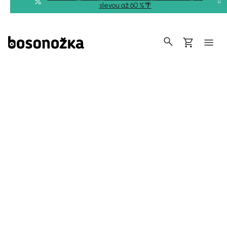
Přejít
slevou až 60 %🌴
na
obsah
Hledat
Nákupní
košík