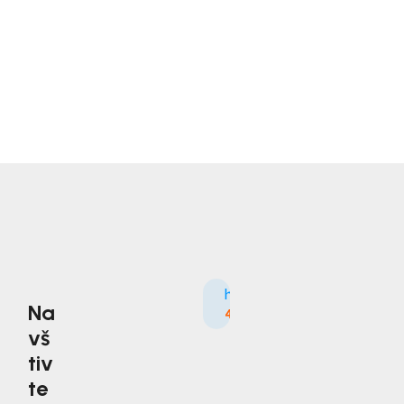
Na
4.9
3535×
vš
tiv
te