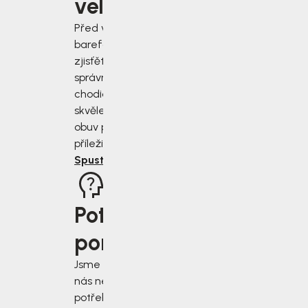
velikost?
Před výběrem
barefoot bot
zjisťěte jak
správně změřit
chodidla a vybrat
skvěle padnoucí
obuv pro každou
příležitost.
Spustit rádce
Potřebujete
poradit?
Jsme tu pro vás, když
nás nejvíce
potřebujete. Napište