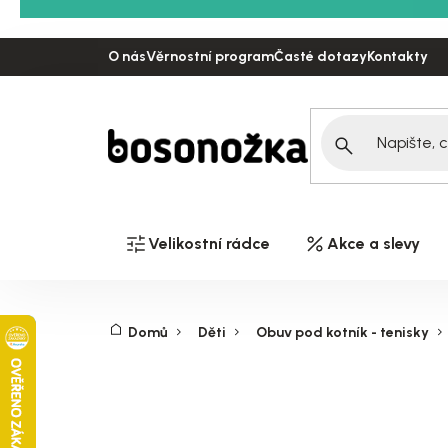
Přejít
na
O nás
Věrnostní program
Časté dotazy
Kontakty
obsah
Velikostní rádce
Akce a slevy
Domů
Děti
Obuv pod kotník - tenisky