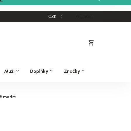
CZK
Přihlášení
Nákupní
košík
Muži
Doplňky
Značky
vě modré