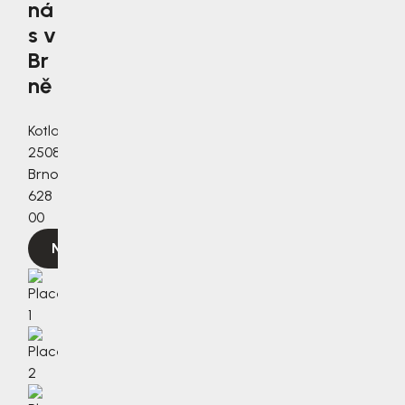
ná
s v
Br
ně
Kotlanova
2508/3a,
Brno,
628
00
Navigovat