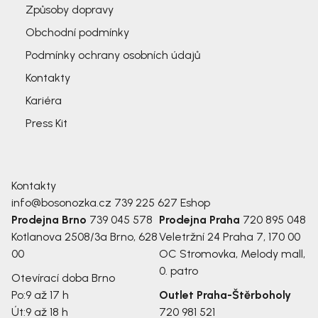
Způsoby dopravy
Obchodní podmínky
Podmínky ochrany osobních údajů
Kontakty
Kariéra
Press Kit
Kontakty
info@bosonozka.cz
739 225 627
Eshop
Prodejna Brno
739 045 578
Prodejna Praha
720 895 048
Kotlanova 2508/3a
Brno, 628
Veletržní 24
Praha 7, 170 00
00
OC Stromovka, Melody mall,
0. patro
Otevírací doba Brno
Po:
9 až 17 h
Outlet Praha-Štěrboholy
Út:
9 až 18 h
720 981 521