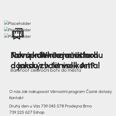
Nová kolekce jarních
Jak správně změřit nohu
Farmer Winter mustard
dámských tenisek Antal
a jakou zvolit velikost?
Barefoot celoroční boty do města
3 791,-
3 791,-
O nás
Jak nakupovat
Věrnostní program
Časté dotazy
Kontakt
Druhý den u Vás
739 045 578
Prodejna Brno
739 225 627
Eshop