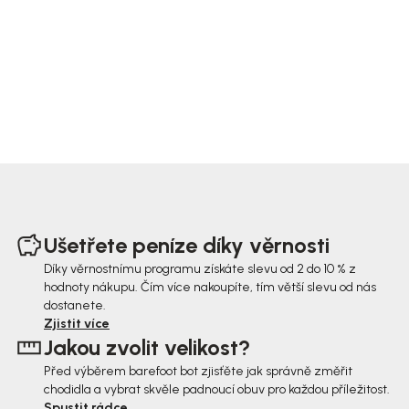
Z
á
Ušetřete peníze díky věrnosti
p
Díky věrnostnímu programu získáte slevu od 2 do 10 % z
hodnoty nákupu. Čím více nakoupíte, tím větší slevu od nás
a
dostanete.
t
Zjistit více
Jakou zvolit velikost?
í
Před výběrem barefoot bot zjisťěte jak správně změřit
chodidla a vybrat skvěle padnoucí obuv pro každou příležitost.
Spustit rádce