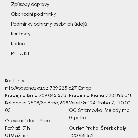
Způsoby dopravy
Obchodní podmínky
Podmínky ochrany osobních údajů
Kontakty
Kariéra
Press Kit
Kontakty
info@bosonozka.cz
739 225 627
Eshop
Prodejna Brno
739 045 578
Prodejna Praha
720 895 048
Kotlanova 2508/3a
Brno, 628
Veletržní 24
Praha 7, 170 00
00
OC Stromovka, Melody mall,
0. patro
Otevírací doba Brno
Po:
9 až 17 h
Outlet Praha-Štěrboholy
Út:
9 až 18 h
720 981 521