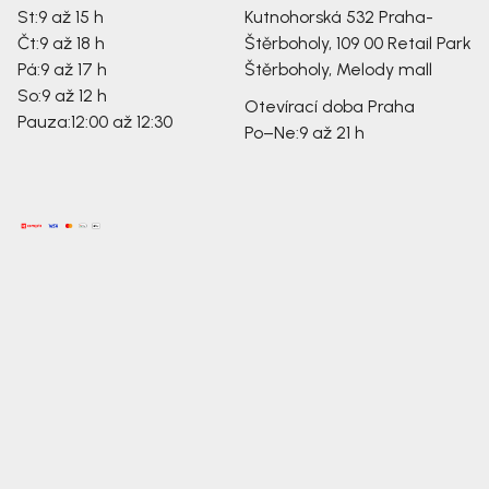
St:
9 až 15 h
Kutnohorská 532
Praha-
Čt:
9 až 18 h
Štěrboholy, 109 00
Retail Park
Pá:
9 až 17 h
Štěrboholy, Melody mall
So:
9 až 12 h
Otevírací doba Praha
Pauza:
12:00 až 12:30
Po–Ne:
9 až 21 h