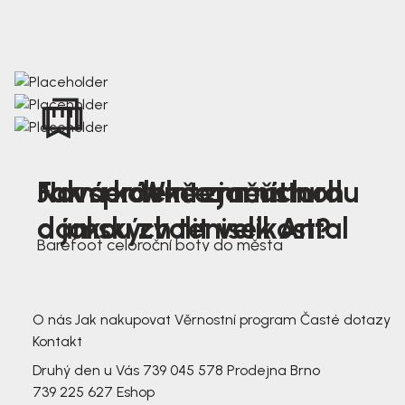
Nová kolekce jarních
Jak správně změřit nohu
Farmer Winter mustard
dámských tenisek Antal
a jakou zvolit velikost?
Barefoot celoroční boty do města
3 791,-
3 791,-
O nás
Jak nakupovat
Věrnostní program
Časté dotazy
Kontakt
Druhý den u Vás
739 045 578
Prodejna Brno
739 225 627
Eshop