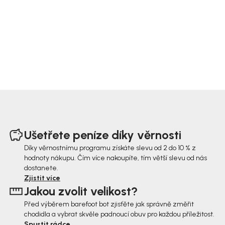
Z
á
Ušetřete peníze díky věrnosti
p
Díky věrnostnímu programu získáte slevu od 2 do 10 % z
hodnoty nákupu. Čím více nakoupíte, tím větší slevu od nás
a
dostanete.
t
Zjistit více
Jakou zvolit velikost?
í
Před výběrem barefoot bot zjisťěte jak správně změřit
chodidla a vybrat skvěle padnoucí obuv pro každou příležitost.
Spustit rádce