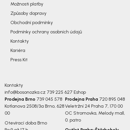
Možnosti platby
Způsoby dopravy
Obchodní podmínky
Podmínky ochrany osobních údajů
Kontakty
Kariéra
Press Kit
Kontakty
info@bosonozka.cz
739 225 627
Eshop
Prodejna Brno
739 045 578
Prodejna Praha
720 895 048
Kotlanova 2508/3a
Brno, 628
Veletržní 24
Praha 7, 170 00
00
OC Stromovka, Melody mall,
0. patro
Otevírací doba Brno
Po:
9 až 17 h
Outlet Praha-Štěrboholy