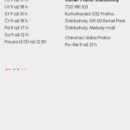
Út:
9 až 18 h
720 981 521
St:
9 až 15 h
Kutnohorská 532
Praha-
Čt:
9 až 18 h
Štěrboholy, 109 00
Retail Park
Pá:
9 až 17 h
Štěrboholy, Melody mall
So:
9 až 12 h
Otevírací doba Praha
Pauza:
12:00 až 12:30
Po–Ne:
9 až 21 h