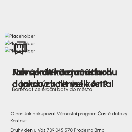
Nová kolekce jarních
Jak správně změřit nohu
Farmer Winter mustard
dámských tenisek Antal
a jakou zvolit velikost?
Barefoot celoroční boty do města
3 791,-
3 791,-
O nás
Jak nakupovat
Věrnostní program
Časté dotazy
Kontakt
Druhý den u Vás
739 045 578
Prodejna Brno