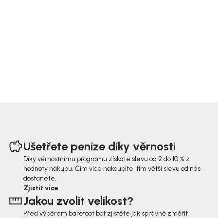
Z
á
Ušetřete peníze díky věrnosti
p
Díky věrnostnímu programu získáte slevu od 2 do 10 % z
hodnoty nákupu. Čím více nakoupíte, tím větší slevu od nás
a
dostanete.
t
Zjistit více
Jakou zvolit velikost?
í
Před výběrem barefoot bot zjisťěte jak správně změřit