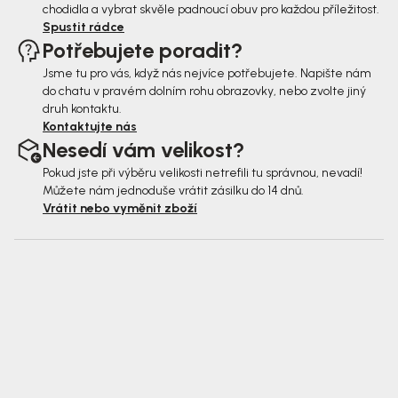
chodidla a vybrat skvěle padnoucí obuv pro každou příležitost.
Spustit rádce
Potřebujete poradit?
Jsme tu pro vás, když nás nejvíce potřebujete. Napište nám
do chatu v pravém dolním rohu obrazovky, nebo zvolte jiný
druh kontaktu.
Kontaktujte nás
Nesedí vám velikost?
Pokud jste při výběru velikosti netrefili tu správnou, nevadí!
Můžete nám jednoduše vrátit zásilku do 14 dnů.
Vrátit nebo vyměnit zboží