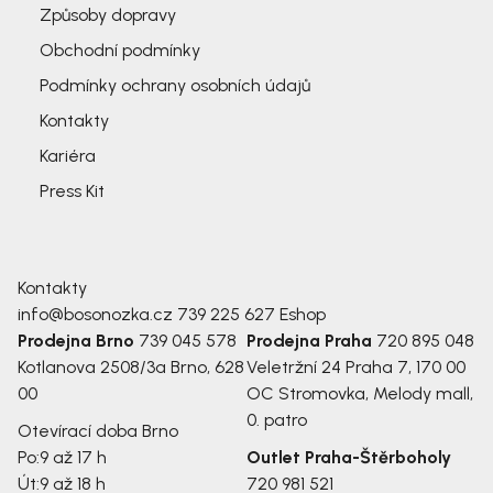
Způsoby dopravy
Obchodní podmínky
Podmínky ochrany osobních údajů
Kontakty
Kariéra
Press Kit
Kontakty
info@bosonozka.cz
739 225 627
Eshop
Prodejna Brno
739 045 578
Prodejna Praha
720 895 048
Kotlanova 2508/3a
Brno, 628
Veletržní 24
Praha 7, 170 00
00
OC Stromovka, Melody mall,
0. patro
Otevírací doba Brno
Po:
9 až 17 h
Outlet Praha-Štěrboholy
Út:
9 až 18 h
720 981 521