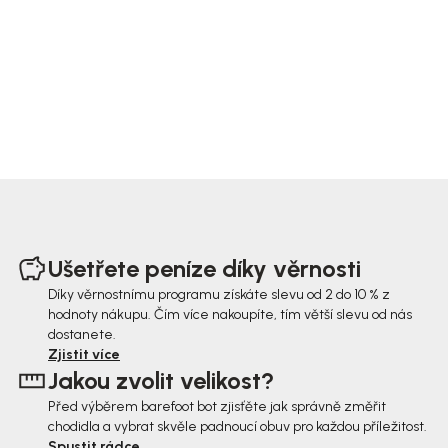
Z
á
Ušetřete peníze díky věrnosti
p
Díky věrnostnímu programu získáte slevu od 2 do 10 % z
hodnoty nákupu. Čím více nakoupíte, tím větší slevu od nás
a
dostanete.
t
Zjistit více
Jakou zvolit velikost?
í
Před výběrem barefoot bot zjisťěte jak správně změřit
chodidla a vybrat skvěle padnoucí obuv pro každou příležitost.
Spustit rádce