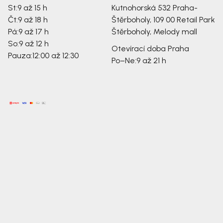
St:
9 až 15 h
Kutnohorská 532
Praha-
Čt:
9 až 18 h
Štěrboholy, 109 00
Retail Park
Pá:
9 až 17 h
Štěrboholy, Melody mall
So:
9 až 12 h
Otevírací doba Praha
Pauza:
12:00 až 12:30
Po–Ne:
9 až 21 h