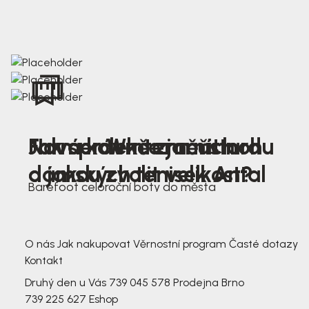
Nová kolekce jarních
Jak správně změřit nohu
Farmer Winter mustard
dámských tenisek Antal
a jakou zvolit velikost?
Barefoot celoroční boty do města
3 791,-
3 791,-
O nás
Jak nakupovat
Věrnostní program
Časté dotazy
Kontakt
Druhý den u Vás
739 045 578
Prodejna Brno
739 225 627
Eshop