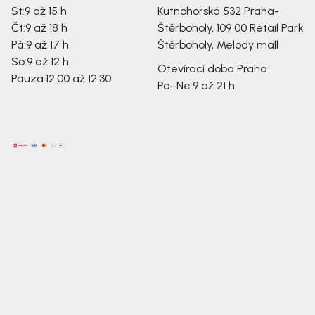
St:
9 až 15 h
Kutnohorská 532
Praha-
Čt:
9 až 18 h
Štěrboholy, 109 00
Retail Park
Pá:
9 až 17 h
Štěrboholy, Melody mall
So:
9 až 12 h
Otevírací doba Praha
Pauza:
12:00 až 12:30
Po–Ne:
9 až 21 h