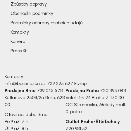
Způsoby dopravy
Obchodní podmínky
Podmínky ochrany osobních údajů
Kontakty
Kariéra
Press Kit
Kontakty
info@bosonozka.cz
739 225 627
Eshop
Prodejna Brno
739 045 578
Prodejna Praha
720 895 048
Kotlanova 2508/3a
Brno, 628
Veletržní 24
Praha 7, 170 00
00
OC Stromovka, Melody mall,
0. patro
Otevírací doba Brno
Po:
9 až 17 h
Outlet Praha-Štěrboholy
Út:
9 až 18 h
720 981 521