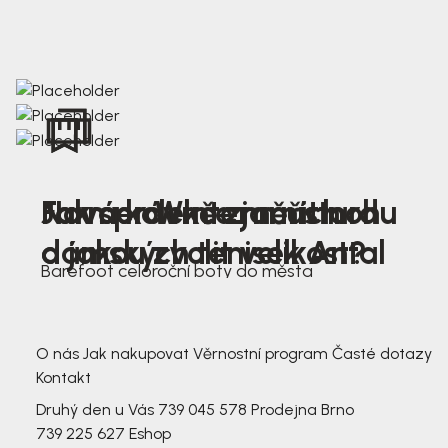
Nová kolekce jarních
Jak správně změřit nohu
Farmer Winter mustard
dámských tenisek Antal
a jakou zvolit velikost?
Barefoot celoroční boty do města
3 791,-
3 791,-
O nás
Jak nakupovat
Věrnostní program
Časté dotazy
Kontakt
Druhý den u Vás
739 045 578
Prodejna Brno
739 225 627
Eshop