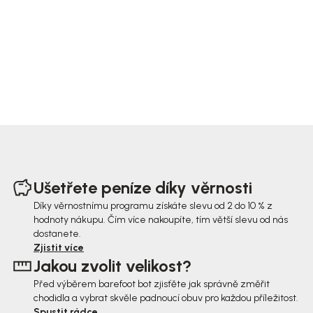
Z
á
Ušetřete peníze díky věrnosti
p
Díky věrnostnímu programu získáte slevu od 2 do 10 % z
hodnoty nákupu. Čím více nakoupíte, tím větší slevu od nás
a
dostanete.
t
Zjistit více
Jakou zvolit velikost?
í
Před výběrem barefoot bot zjisťěte jak správně změřit
chodidla a vybrat skvěle padnoucí obuv pro každou příležitost.
Spustit rádce