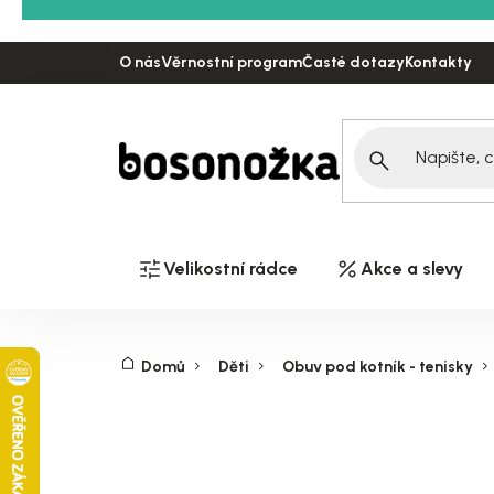
Přejít
na
O nás
Věrnostní program
Časté dotazy
Kontakty
obsah
Velikostní rádce
Akce a slevy
Domů
Děti
Obuv pod kotník - tenisky