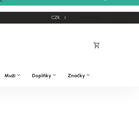
CZK
Přihlášení
Nákupní
košík
Muži
Doplňky
Značky