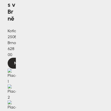
s v
Br
ně
Kotlanova
2508/3a,
Brno,
628
00
Navigovat