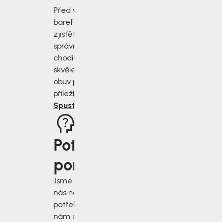
Před výběrem
barefoot bot
zjisťěte jak
správně změřit
chodidla a vybrat
skvěle padnoucí
obuv pro každou
příležitost.
Spustit rádce
Potřebujete
poradit?
Jsme tu pro vás, když
nás nejvíce
potřebujete. Napište
nám do chatu v