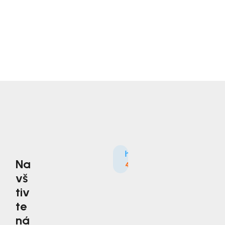
Na
4.9
3535×
vš
tiv
te
ná