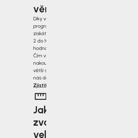
věrnosti
Díky věrnostnímu
programu
získáte slevu od
2 do 10 % z
hodnoty nákupu.
Čím více
nakoupíte, tím
větší slevu od
nás dostanete.
Zjistit více
Jakou
zvolit
velikost?