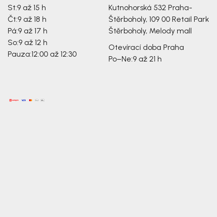
St:
9 až 15 h
Kutnohorská 532
Praha-
Čt:
9 až 18 h
Štěrboholy, 109 00
Retail Park
Pá:
9 až 17 h
Štěrboholy, Melody mall
So:
9 až 12 h
Otevírací doba Praha
Pauza:
12:00 až 12:30
Po–Ne:
9 až 21 h