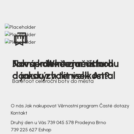
Nová kolekce jarních
Jak správně změřit nohu
Farmer Winter mustard
dámských tenisek Antal
a jakou zvolit velikost?
Barefoot celoroční boty do města
3 791,-
3 791,-
O nás
Jak nakupovat
Věrnostní program
Časté dotazy
Kontakt
Druhý den u Vás
739 045 578
Prodejna Brno
739 225 627
Eshop