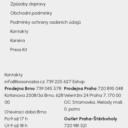
Způsoby dopravy
Obchodní podmínky
Podmínky ochrany osobních údajů
Kontakty
Kariéra
Press Kit
Kontakty
info@bosonozka.cz
739 225 627
Eshop
Prodejna Brno
739 045 578
Prodejna Praha
720 895 048
Kotlanova 2508/3a
Brno, 628
Veletržní 24
Praha 7, 170 00
00
OC Stromovka, Melody mall,
0. patro
Otevírací doba Brno
Po:
9 až 17 h
Outlet Praha-Štěrboholy
Út:
9 až 18 h
720 981 521