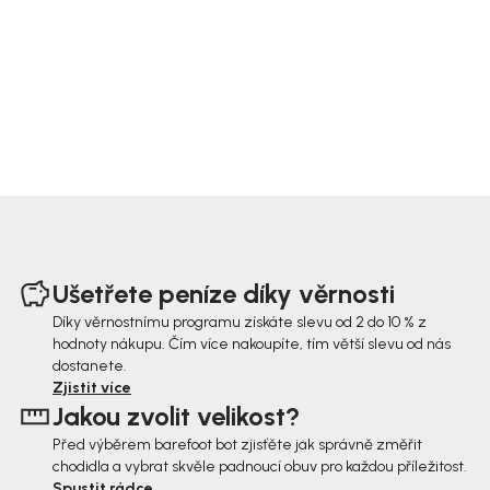
Z
á
Ušetřete peníze díky věrnosti
p
Díky věrnostnímu programu získáte slevu od 2 do 10 % z
hodnoty nákupu. Čím více nakoupíte, tím větší slevu od nás
a
dostanete.
t
Zjistit více
Jakou zvolit velikost?
í
Před výběrem barefoot bot zjisťěte jak správně změřit
chodidla a vybrat skvěle padnoucí obuv pro každou příležitost.
Spustit rádce