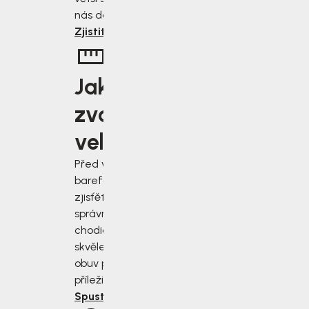
nás dostanete.
Zjistit více
Jakou
zvolit
velikost?
Před výběrem
barefoot bot
zjisťěte jak
správně změřit
chodidla a vybrat
skvěle padnoucí
obuv pro každou
příležitost.
Spustit rádce