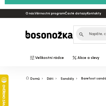
Přejít
na
O nás
Věrnostní program
Časté dotazy
Kontakty
obsah
Velikostní rádce
Akce a slevy
Barefoot sandál
Domů
Děti
Sandály