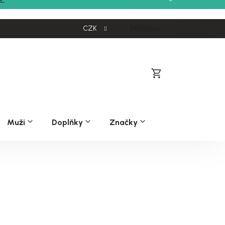
CZK
Přihlášení
Nákupní
košík
Muži
Doplňky
Značky