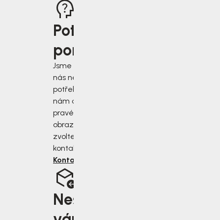
Potřebujete
poradit?
Jsme tu pro vás, když
nás nejvíce
potřebujete. Napište
nám do chatu v
pravém dolním rohu
obrazovky, nebo
zvolte jiný druh
kontaktu.
Kontaktujte nás
Nesedí
vám