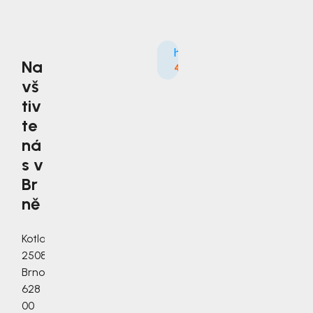
Na
4.9
3535×
vš
tiv
te
ná
s v
Br
ně
Kotlanova
2508/3a,
Brno,
628
00