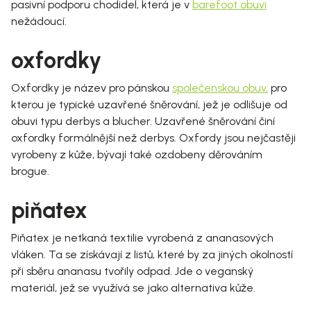
pasivní podporu chodidel, která je v
barefoot obuvi
nežádoucí.
oxfordky
Oxfordky je název pro pánskou
společenskou obuv
,
pro
kterou je typické uzavřené šněrování, jež je odlišuje od
obuvi typu derbys a blucher. Uzavřené šněrování činí
oxfordky formálnější než derbys. Oxfordy jsou nejčastěji
vyrobeny z kůže, bývají také ozdobeny děrováním
brogue.
piňatex
Piňatex je netkaná textilie vyrobená z ananasových
vláken. Ta se získávají z listů, které by za jiných okolností
při sběru ananasu tvořily odpad. Jde o veganský
materiál, jež se využívá se jako alternativa kůže.