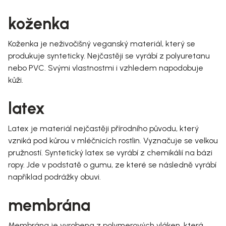
koženka
Koženka je neživočišný veganský materiál, který se
produkuje synteticky. Nejčastěji se vyrábí z polyuretanu
nebo PVC. Svými vlastnostmi i vzhledem napodobuje
kůži.
latex
Latex je materiál nejčastěji přírodního původu, který
vzniká pod kůrou v mléčnicích rostlin. Vyznačuje se velkou
pružností. Syntetický latex se vyrábí z chemikálií na bázi
ropy. Jde v podstatě o gumu, ze které se následně vyrábí
například podrážky obuvi.
membrána
Membrána je vyrobena z polymerových vláken, která