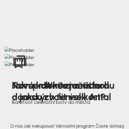
Nová kolekce jarních
Jak správně změřit nohu
Farmer Winter mustard
dámských tenisek Antal
a jakou zvolit velikost?
Barefoot celoroční boty do města
3 791,-
3 791,-
O nás
Jak nakupovat
Věrnostní program
Časté dotazy