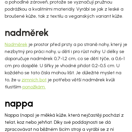
a pohodlné zároveň, protože se vyznačují pružnou
podrážkou a kvalitními materiály. Vyrábí se jak z leské a
broušené kůže, tak z textilu a veganských variant kůže.
nadměrek
Nadměrek
je prostor před prsty a po straně nohy, který je
nezbytný pro práci nohy, u dětí i pro růst nohy. U délky se
doporučuje nadměrek 0,7-1,2 cm, co se dětí týče, a 0,6-1
cm pro dospělé. U šířky je vhodné přidat 0,2-0,5 cm. U
každého se tato čísla mohou lišit. Je důležité myslet na
to, že u
zimních bot
je potřeba větší nadměrek kvůli
tlustším
ponožkám
.
nappa
Nappa (napa) je měkká kůže, která nejčastěji pochází z
telat, koz nebo jehňat. Díky své poddajnosti se dá
zpracovávat na běžném šicím stroji a vyrábí se z ní