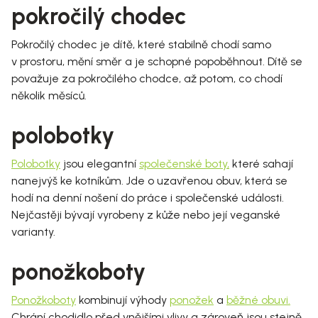
pokročilý chodec
Pokročilý chodec je dítě
, které stabilně chodí samo
v
prostoru, mění směr a je schopné popoběhnout.
Dítě se
považuje za pokročilého chodce, až potom, co chodí
několik měsíců.
polobotky
Polobotky
jsou elegantní
společenské boty
,
které sahají
nanejvýš ke kotníkům. Jde o uzavřenou obuv, která se
hodí na denní nošení do práce i společenské události.
Nejčastěji bývají vyrobeny z kůže nebo její veganské
varianty.
ponožkoboty
Ponožkoboty
kombinují výhody
ponožek
a
běžné obuvi
.
Chrání chodidlo před vnějšími vlivy a zároveň jsou stejně