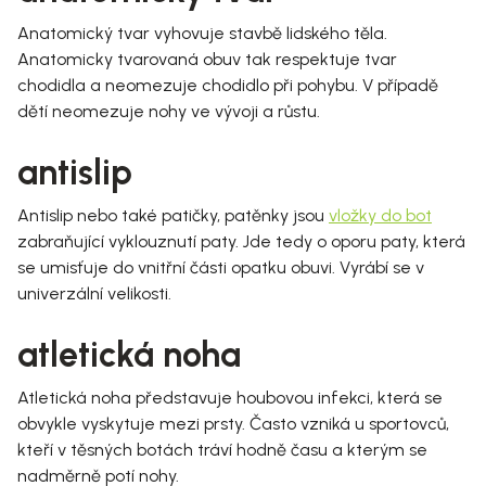
Anatomický tvar vyhovuje stavbě lidského těla.
Anatomicky tvarovaná obuv tak respektuje tvar
chodidla a neomezuje chodidlo při pohybu. V případě
dětí neomezuje nohy ve vývoji a růstu.
antislip
Antislip nebo také patičky, patěnky jsou
vložky do bot
zabraňující vyklouznutí paty. Jde tedy o oporu paty, která
se umisťuje do vnitřní části opatku obuvi. Vyrábí se v
univerzální velikosti.
atletická noha
Atletická noha představuje houbovou infekci, která se
obvykle vyskytuje mezi prsty. Často vzniká u sportovců,
kteří v těsných botách tráví hodně času a kterým se
nadměrně potí nohy.