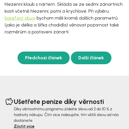
hlezenní kloub s nártem. Skládá se ze sedmi zánartních
kostí včetně hlezenní, patní a krychlové. Při výběru
barefoot obuvi
bychom měli kromě dalších parametrů
(jako je délka a šířka chodidla) věnovat pozornost také
rozměrům a postavení zánartí.
Předchozí článek
Další článek
Z
á
Ušetřete peníze díky věrnosti
p
Díky věrnostnímu programu získáte slevu od 2 do 10 % z
hodnoty nákupu. Čím více nakoupíte, tím větší slevu od nás
a
dostanete.
t
Zjistit více