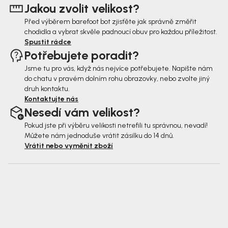
Jakou zvolit velikost?
í
Před výběrem barefoot bot zjisťěte jak správně změřit
chodidla a vybrat skvěle padnoucí obuv pro každou příležitost.
Spustit rádce
Potřebujete poradit?
Jsme tu pro vás, když nás nejvíce potřebujete. Napište nám
do chatu v pravém dolním rohu obrazovky, nebo zvolte jiný
druh kontaktu.
Kontaktujte nás
Nesedí vám velikost?
Pokud jste při výběru velikosti netrefili tu správnou, nevadí!
Můžete nám jednoduše vrátit zásilku do 14 dnů.
Vrátit nebo vyměnit zboží