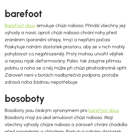
barefoot
Barefoot obuv
simuluje chůzi naboso. Přináší všechny její
výhody a navíc oproti chůzi naboso chrání nohy před
zraněním (poranění střepy, trny) a nepřízní počasí.
Poskytuje nohám dostatek prostoru, aby se v nich mohly
pohybovat co nejpřirozeněji. Prsty mohou utvořit vějířek
a nejsou nijak deformovány. Palec tak zaujme přímou
polohu a noha se o něj může při chůzi plnohodnotně opřít.
Zároveň není v botách nadbytečná podpora, protože
zdravá noha žádnou nepotřebuje.
bosoboty
Bosoboty jsou českým synonymem pro
barefoot obuv
.
Bosoboty mají za úkol simulovat chůzi naboso. Mají
všechny výhody chůze naboso a zároveň chrání chodidla
před poraněním a chladem. Poskytují nohám dostatek