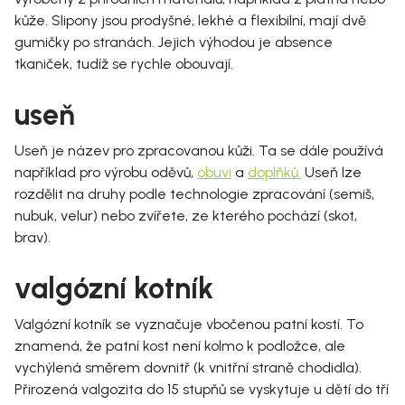
kůže. Slipony jsou prodyšné, lekhé a flexibilní, mají dvě
gumičky po stranách. Jejich výhodou je absence
tkaniček, tudíž se rychle obouvají.
useň
Useň je název pro zpracovanou kůži. Ta se dále používá
například pro výrobu oděvů,
obuvi
a
doplňků
.
Useň lze
rozdělit na druhy podle technologie zpracování (semiš,
nubuk, velur) nebo zvířete, ze kterého pochází (skot,
brav).
valgózní kotník
Valgózní kotník se vyznačuje vbočenou patní kostí. To
znamená, že patní kost není kolmo k podložce, ale
vychýlená směrem dovnitř (k vnitřní straně chodidla).
Přirozená valgozita do 15 stupňů se vyskytuje u dětí do tří