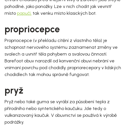
pohodlné, jako ponožky. Lze v nich chodit jak vevnitř
místo
papučí
,
tak venku místo klasických bot.
propriocepce
Propriocepce (v překladu cítění z vlastního těla) je
schopnost nervového systému zaznamenat změny ve
svalech a uvnitř těla pohybem a svalovou činností.
Barefoot obuv narozdíl od konvenční obuvi nebrání ve
vnímaní povrchu pod chodidly, propriorecepory v lidských
chodidlech tak mohou správně fungovat.
pryž
Pryž nebo také guma se vyrábí za působení tepla z
přírodního nebo syntetického kaučuku. Jde tedy o
vulkanizovaný kaučuk. V obuvnictví se používá k výrobě
podrážky.