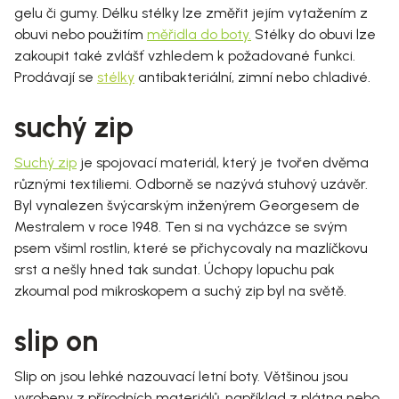
gelu či gumy. Délku stélky lze změřit jejím vytažením z
obuvi nebo použitím
měřidla do boty.
Stélky do obuvi lze
zakoupit také zvlášť vzhledem k požadované funkci.
Prodávají se
stélky
antibakteriální, zimní nebo chladivé.
suchý zip
Suchý zip
je spojovací materiál, který je tvořen dvěma
různými textiliemi. Odborně se nazývá stuhový uzávěr.
Byl vynalezen švýcarským inženýrem Georgesem de
Mestralem v roce 1948. Ten si na vycházce se svým
psem všiml rostlin, které se přichycovaly na mazlíčkovu
srst a nešly hned tak sundat. Úchopy lopuchu pak
zkoumal pod mikroskopem a suchý zip byl na světě.
slip on
Slip on jsou lehké nazouvací letní boty. Většinou jsou
vyrobeny z přírodních materiálů, například z plátna nebo