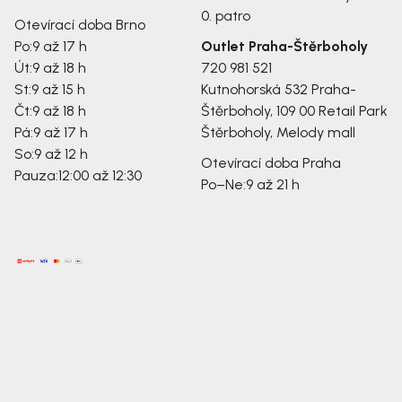
0. patro
Otevírací doba Brno
Po:
9 až 17 h
Outlet Praha-Štěrboholy
Út:
9 až 18 h
720 981 521
St:
9 až 15 h
Kutnohorská 532
Praha-
Čt:
9 až 18 h
Štěrboholy, 109 00
Retail Park
Pá:
9 až 17 h
Štěrboholy, Melody mall
So:
9 až 12 h
Otevírací doba Praha
Pauza:
12:00 až 12:30
Po–Ne:
9 až 21 h