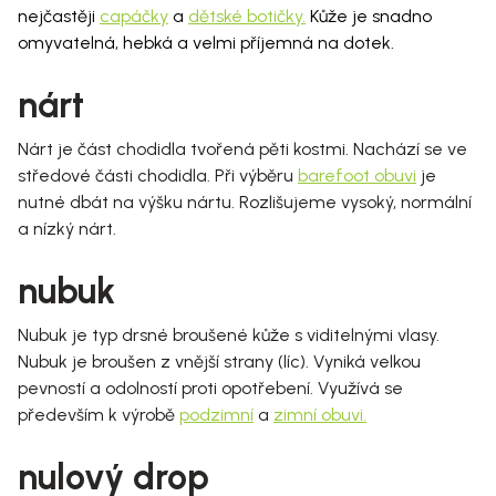
nejčastěji
capáčky
a
dětské botičky.
Kůže je snadno
omyvatelná, hebká a velmi příjemná na dotek.
nárt
Nárt je část chodidla tvořená pěti kostmi. Nachází se ve
středové části chodidla. Při výběru
barefoot obuvi
je
nutné dbát na výšku nártu. Rozlišujeme vysoký, normální
a nízký nárt.
nubuk
Nubuk je typ drsné broušené kůže s viditelnými vlasy.
Nubuk je broušen z vnější strany (líc). Vyniká velkou
pevností a odolností proti opotřebení. Využívá se
především k výrobě
podzimní
a
zimní obuvi
.
nulový drop