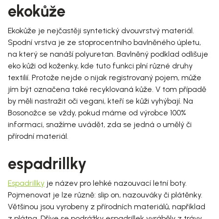
ekokůže
Ekokůže je nejčastěji syntetický dvouvrstvý materiál.
Spodní vrstva je ze stoprocentního bavlněného úpletu,
na který se nanáší polyuretan. Bavlněný podklad odlišuje
eko kůži od koženky, kde tuto funkci plní různé druhy
textilií. Protože nejde o nijak registrovaný pojem, může
jím být označena také recyklovaná kůže. V tom případě
by měli nastražit oči vegani, kteří se kůži vyhýbají. Na
Bosonožce se vždy, pokud máme od výrobce 100%
informaci,
snažíme uvádět, zda se jedná o umělý či
přírodní materiál.
espadrillky
Espadrillky
je název pro lehké nazouvací letní boty.
Pojmenovat je lze různě: slip on, nazouváky či plátěnky.
Většinou jsou vyrobeny z přírodních materiálů, například
z plátna. Dříve se podrážky espadrillek vyráběly z trávy,