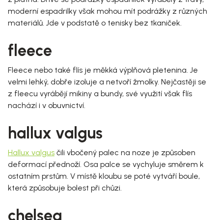
moderní espadrilky však mohou mít podrážky z různých
materiálů. Jde v podstatě o tenisky bez tkaniček.
fleece
Fleece nebo také flís je měkká výplňová pletenina. Je
velmi lehký, dobře izoluje a netvoří žmolky. Nejčastěji se
z fleecu vyrábějí mikiny a bundy, své využití však flís
nachází i v obuvnictví.
hallux valgus
Hallux valgus
čili vbočený palec na noze je způsoben
deformací přednoží. Osa palce se vychyluje směrem k
ostatním prstům. V místě kloubu se poté vytváří boule,
která způsobuje bolest při chůzi.
chelsea