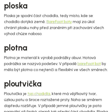
ploska
Ploska je spodní část chodidla, tedy místo, kde se
chodidlo dotýká země.
Barefoot boty
mají za úkol
chránit plosku nohy před zraněním při zachování všech
výhod chůze naboso.
plotna
Plotna je materiál k výrobě podrážky obuvi. Hotová
podrážka se nazývá podešev. V případě
barefoot bot
by
měla být plotna co nejtenčí a flexibilní ve všech směrech.
ploutvička
Ploutvička je
typ chodidla,
které má vějířkovitý tvar,
úzkou patu a široce roztažené prsty. Noha se směrem
dopředu rozšiřuje. V případě jemné ploutvičky je pata
normální až široká, stejně tak přední část chodidla. Ploska