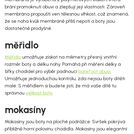
brání promoknutí obuvi a zlepšují její vlastnosti. Zároveň
membrána propouští ven tělesnou vlhkost, což znamená,
že se noha kvůli membráně příliš nepotí a boty jsou
dostatečně prodyšné.
měřidlo
Měřidlo
umožňuje získat na milimetry přesný vnitřní
rozměr boty a délku nohy. Pomáhá při měření délky a
šířky chodidel pro výběr padnoucí
barefoot obuvi
.
Umožňuje jednoduchou kontrolu, zda nejsou boty dítěti
malé. S měřidlem si budete jistí, že má vaše dítě tu
správnou
velikost boty
.
mokasíny
Mokasíny jsou boty na ploché podrážce. Svršek pokrývá
přibližně horní polovinu chodidla. Mokasíny jsou elegantní