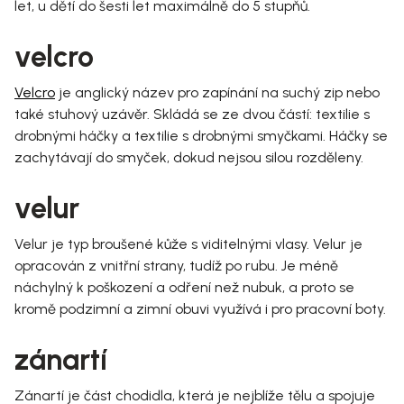
let, u dětí do šesti let maximálně do 5 stupňů.
velcro
Velcro
je anglický název pro zapínání na suchý zip nebo
také stuhový uzávěr. Skládá se ze dvou částí: textilie s
drobnými háčky a textilie s drobnými smyčkami. Háčky se
zachytávají do smyček, dokud nejsou silou rozděleny.
velur
Velur je typ broušené kůže s viditelnými vlasy. Velur je
opracován z vnitřní strany, tudíž po rubu. Je méně
náchylný k poškození a odření než nubuk, a proto se
kromě podzimní a zimní obuvi využívá i pro pracovní boty.
zánartí
Zánartí je část chodidla, která je nejblíže tělu a spojuje