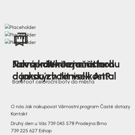
Nová kolekce jarních
Jak správně změřit nohu
Farmer Winter mustard
dámských tenisek Antal
a jakou zvolit velikost?
Barefoot celoroční boty do města
3 791,-
3 791,-
O nás
Jak nakupovat
Věrnostní program
Časté dotazy
Kontakt
Druhý den u Vás
739 045 578
Prodejna Brno
739 225 627
Eshop