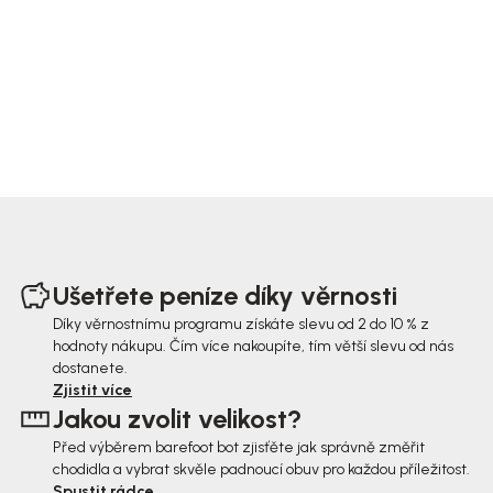
Z
á
Ušetřete peníze díky věrnosti
p
Díky věrnostnímu programu získáte slevu od 2 do 10 % z
hodnoty nákupu. Čím více nakoupíte, tím větší slevu od nás
a
dostanete.
t
Zjistit více
Jakou zvolit velikost?
í
Před výběrem barefoot bot zjisťěte jak správně změřit
chodidla a vybrat skvěle padnoucí obuv pro každou příležitost.
Spustit rádce