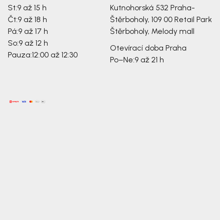
St:
9 až 15 h
Kutnohorská 532
Praha-
Čt:
9 až 18 h
Štěrboholy, 109 00
Retail Park
Pá:
9 až 17 h
Štěrboholy, Melody mall
So:
9 až 12 h
Otevírací doba Praha
Pauza:
12:00 až 12:30
Po–Ne:
9 až 21 h