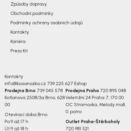
Způsoby dopravy
Obchodní podmínky
Podmínky ochrany osobních údajů
Kontakty
Kariéra
Press Kit
Kontakty
info@bosonozka.cz
739 225 627
Eshop
Prodejna Brno
739 045 578
Prodejna Praha
720 895 048
Kotlanova 2508/3a
Brno, 628
Veletržní 24
Praha 7, 170 00
00
OC Stromovka, Melody mall,
0. patro
Otevírací doba Brno
Po:
9 až 17 h
Outlet Praha-Štěrboholy
Út:
9 až 18 h
720 981 521