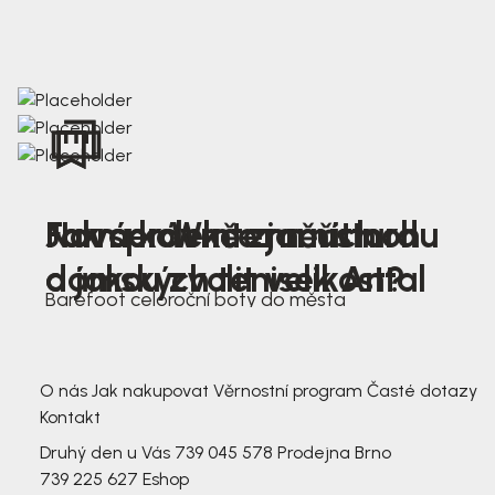
Nová kolekce jarních
Jak správně změřit nohu
Farmer Winter mustard
dámských tenisek Antal
a jakou zvolit velikost?
Barefoot celoroční boty do města
3 791,-
3 791,-
O nás
Jak nakupovat
Věrnostní program
Časté dotazy
Kontakt
Druhý den u Vás
739 045 578
Prodejna Brno
739 225 627
Eshop