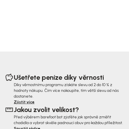
Z
á
Ušetřete peníze díky věrnosti
p
Díky věrnostnímu programu získáte slevu od 2 do 10 % z
hodnoty nákupu. Čím více nakoupíte, tím větší slevu od nás
a
dostanete.
t
Zjistit více
Jakou zvolit velikost?
í
Před výběrem barefoot bot zjisťěte jak správně změřit
chodidla a vybrat skvěle padnoucí obuv pro každou příležitost.
Spustit rádce