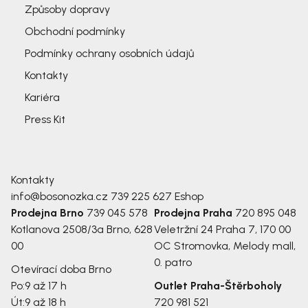
Způsoby dopravy
Obchodní podmínky
Podmínky ochrany osobních údajů
Kontakty
Kariéra
Press Kit
Kontakty
info@bosonozka.cz
739 225 627
Eshop
Prodejna Brno
739 045 578
Prodejna Praha
720 895 048
Kotlanova 2508/3a
Brno, 628
Veletržní 24
Praha 7, 170 00
00
OC Stromovka, Melody mall,
0. patro
Otevírací doba Brno
Po:
9 až 17 h
Outlet Praha-Štěrboholy
Út:
9 až 18 h
720 981 521