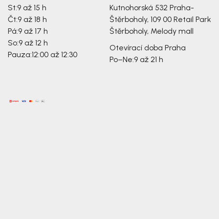
St:
9 až 15 h
Kutnohorská 532
Praha-
Čt:
9 až 18 h
Štěrboholy, 109 00
Retail Park
Pá:
9 až 17 h
Štěrboholy, Melody mall
So:
9 až 12 h
Otevírací doba Praha
Pauza:
12:00 až 12:30
Po–Ne:
9 až 21 h