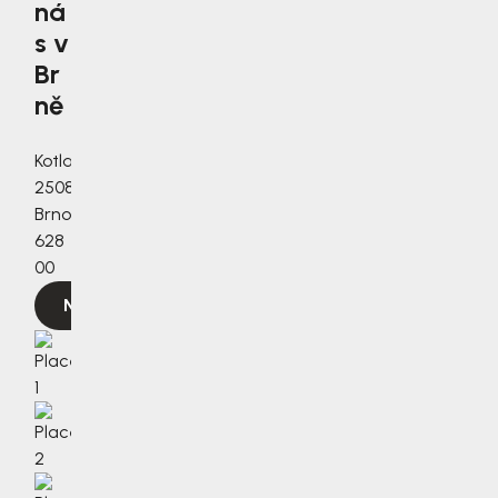
ná
s v
Br
ně
Kotlanova
2508/3a,
Brno,
628
00
Navigovat