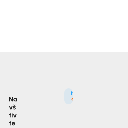
Na
4.9
3535×
vš
tiv
te