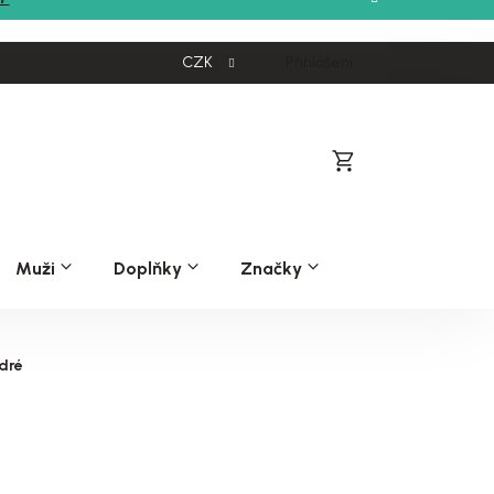
CZK
Přihlášení
Nákupní
košík
Muži
Doplňky
Značky
dré