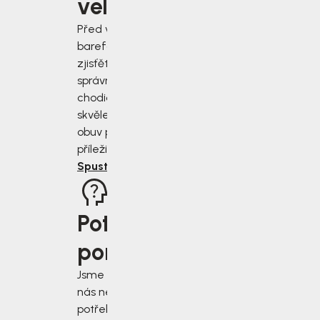
velikost?
Před výběrem
barefoot bot
zjisťěte jak
správně změřit
chodidla a vybrat
skvěle padnoucí
obuv pro každou
příležitost.
Spustit rádce
Potřebujete
poradit?
Jsme tu pro vás, když
nás nejvíce
potřebujete. Napište