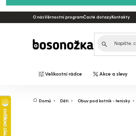
Přejít
na
O nás
Věrnostní program
Časté dotazy
Kontakty
obsah
Velikostní rádce
Akce a slevy
Domů
Děti
Obuv pod kotník - tenisky