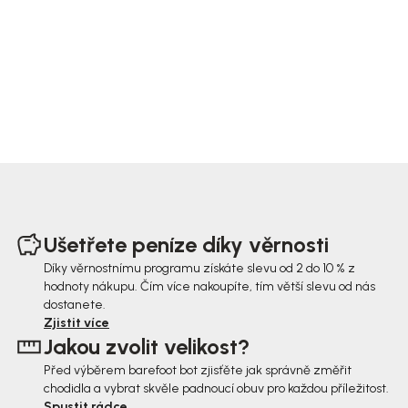
Z
á
Ušetřete peníze díky věrnosti
p
Díky věrnostnímu programu získáte slevu od 2 do 10 % z
hodnoty nákupu. Čím více nakoupíte, tím větší slevu od nás
a
dostanete.
t
Zjistit více
Jakou zvolit velikost?
í
Před výběrem barefoot bot zjisťěte jak správně změřit
chodidla a vybrat skvěle padnoucí obuv pro každou příležitost.
Spustit rádce