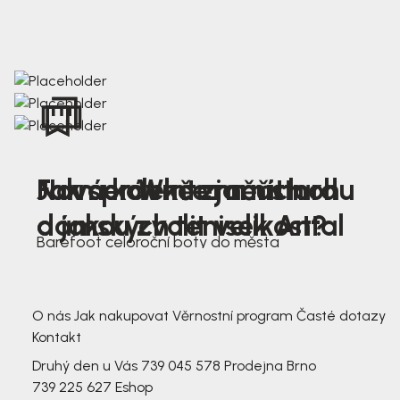
Nová kolekce jarních
Jak správně změřit nohu
Farmer Winter mustard
dámských tenisek Antal
a jakou zvolit velikost?
Barefoot celoroční boty do města
3 791,-
3 791,-
O nás
Jak nakupovat
Věrnostní program
Časté dotazy
Kontakt
Druhý den u Vás
739 045 578
Prodejna Brno
739 225 627
Eshop