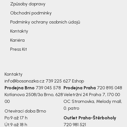
Způsoby dopravy
Obchodní podmínky
Podmínky ochrany osobních údajů
Kontakty
Kariéra
Press Kit
Kontakty
info@bosonozka.cz
739 225 627
Eshop
Prodejna Brno
739 045 578
Prodejna Praha
720 895 048
Kotlanova 2508/3a
Brno, 628
Veletržní 24
Praha 7, 170 00
00
OC Stromovka, Melody mall,
0. patro
Otevírací doba Brno
Po:
9 až 17 h
Outlet Praha-Štěrboholy
Út:
9 až 18 h
720 981 521