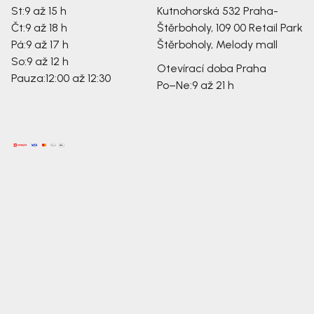
St:
9 až 15 h
Kutnohorská 532
Praha-
Čt:
9 až 18 h
Štěrboholy, 109 00
Retail Park
Pá:
9 až 17 h
Štěrboholy, Melody mall
So:
9 až 12 h
Otevírací doba Praha
Pauza:
12:00 až 12:30
Po–Ne:
9 až 21 h