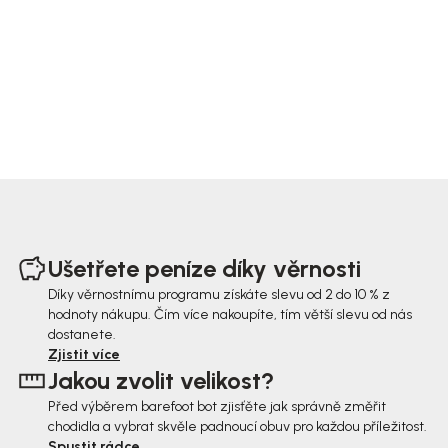
Z
á
Ušetřete peníze díky věrnosti
p
Díky věrnostnímu programu získáte slevu od 2 do 10 % z
hodnoty nákupu. Čím více nakoupíte, tím větší slevu od nás
a
dostanete.
t
Zjistit více
Jakou zvolit velikost?
í
Před výběrem barefoot bot zjisťěte jak správně změřit
chodidla a vybrat skvěle padnoucí obuv pro každou příležitost.
Spustit rádce