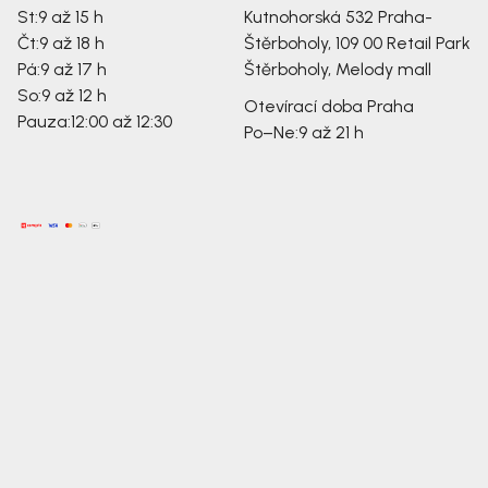
St:
9 až 15 h
Kutnohorská 532
Praha-
Čt:
9 až 18 h
Štěrboholy, 109 00
Retail Park
Pá:
9 až 17 h
Štěrboholy, Melody mall
So:
9 až 12 h
Otevírací doba Praha
Pauza:
12:00 až 12:30
Po–Ne:
9 až 21 h