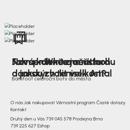
Nová kolekce jarních
Jak správně změřit nohu
Farmer Winter mustard
dámských tenisek Antal
a jakou zvolit velikost?
Barefoot celoroční boty do města
3 791,-
3 791,-
O nás
Jak nakupovat
Věrnostní program
Časté dotazy
Kontakt
Druhý den u Vás
739 045 578
Prodejna Brno
739 225 627
Eshop