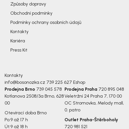
Způsoby dopravy
Obchodní podmínky
Podmínky ochrany osobních údajů
Kontakty
Kariéra
Press Kit
Kontakty
info@bosonozka.cz
739 225 627
Eshop
Prodejna Brno
739 045 578
Prodejna Praha
720 895 048
Kotlanova 2508/3a
Brno, 628
Veletržní 24
Praha 7, 170 00
00
OC Stromovka, Melody mall,
0. patro
Otevírací doba Brno
Po:
9 až 17 h
Outlet Praha-Štěrboholy
Út:
9 až 18 h
720 981 521