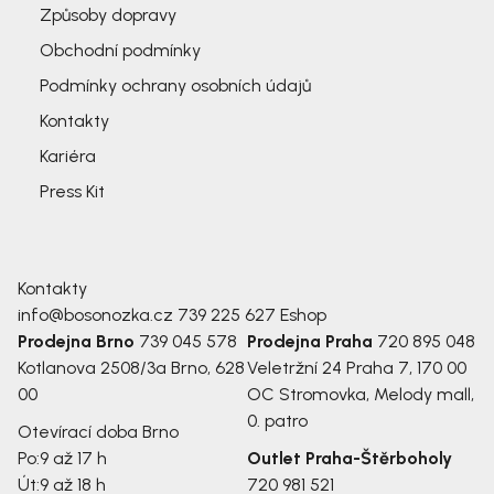
Způsoby dopravy
Obchodní podmínky
Podmínky ochrany osobních údajů
Kontakty
Kariéra
Press Kit
Kontakty
info@bosonozka.cz
739 225 627
Eshop
Prodejna Brno
739 045 578
Prodejna Praha
720 895 048
Kotlanova 2508/3a
Brno, 628
Veletržní 24
Praha 7, 170 00
00
OC Stromovka, Melody mall,
0. patro
Otevírací doba Brno
Po:
9 až 17 h
Outlet Praha-Štěrboholy
Út:
9 až 18 h
720 981 521