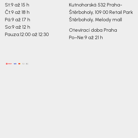
St:
9 až 15 h
Kutnohorská 532
Praha-
Čt:
9 až 18 h
Štěrboholy, 109 00
Retail Park
Pá:
9 až 17 h
Štěrboholy, Melody mall
So:
9 až 12 h
Otevírací doba Praha
Pauza:
12:00 až 12:30
Po–Ne:
9 až 21 h