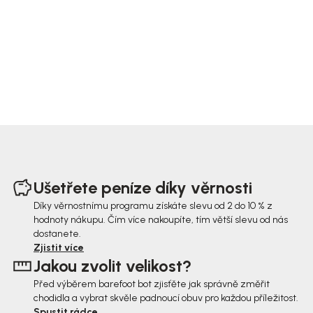
Z
á
Ušetřete peníze díky věrnosti
p
Díky věrnostnímu programu získáte slevu od 2 do 10 % z
hodnoty nákupu. Čím více nakoupíte, tím větší slevu od nás
a
dostanete.
t
Zjistit více
Jakou zvolit velikost?
í
Před výběrem barefoot bot zjisťěte jak správně změřit
chodidla a vybrat skvěle padnoucí obuv pro každou příležitost.
Spustit rádce