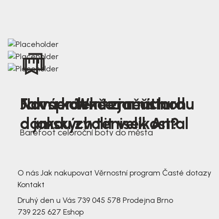
Nová kolekce jarních
Jak správně změřit nohu
Farmer Winter mustard
dámských tenisek Antal
a jakou zvolit velikost?
Barefoot celoroční boty do města
3 791,-
3 791,-
O nás
Jak nakupovat
Věrnostní program
Časté dotazy
Kontakt
Druhý den u Vás
739 045 578
Prodejna Brno
739 225 627
Eshop