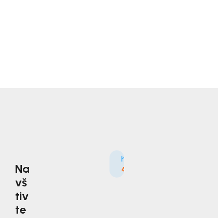
Na
4.9
3535×
vš
tiv
te