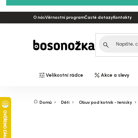
Přejít
na
O nás
Věrnostní program
Časté dotazy
Kontakty
obsah
Velikostní rádce
Akce a slevy
Domů
Děti
Obuv pod kotník - tenisky