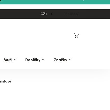
CZK
Přihlášení
Nákupní
košík
Muži
Doplňky
Značky
mintové