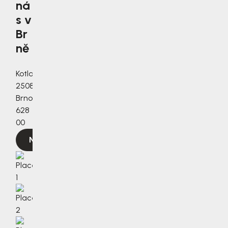
ná
s v
Br
ně
Kotlanova
2508/3a,
Brno,
628
00
Navigovat