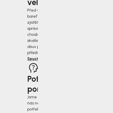
velikost?
Před výběrem
barefoot bot
zjisťěte jak
správně změřit
chodidla a vybrat
skvěle padnoucí
obuv pro každou
příležitost.
Spustit rádce
Potřebujete
poradit?
Jsme tu pro vás, když
nás nejvíce
potřebujete. Napište