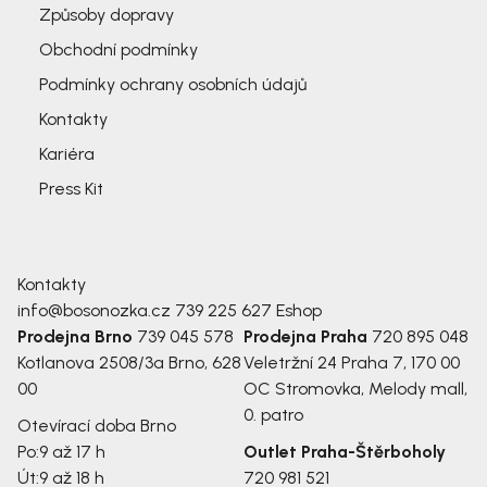
Způsoby dopravy
Obchodní podmínky
Podmínky ochrany osobních údajů
Kontakty
Kariéra
Press Kit
Kontakty
info@bosonozka.cz
739 225 627
Eshop
Prodejna Brno
739 045 578
Prodejna Praha
720 895 048
Kotlanova 2508/3a
Brno, 628
Veletržní 24
Praha 7, 170 00
00
OC Stromovka, Melody mall,
0. patro
Otevírací doba Brno
Po:
9 až 17 h
Outlet Praha-Štěrboholy
Út:
9 až 18 h
720 981 521