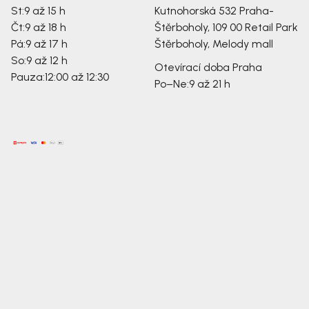
St:
9 až 15 h
Kutnohorská 532
Praha-
Čt:
9 až 18 h
Štěrboholy, 109 00
Retail Park
Pá:
9 až 17 h
Štěrboholy, Melody mall
So:
9 až 12 h
Otevírací doba Praha
Pauza:
12:00 až 12:30
Po–Ne:
9 až 21 h