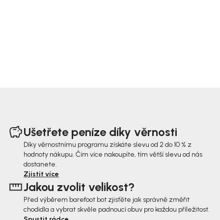
Z
á
Ušetřete peníze díky věrnosti
p
Díky věrnostnímu programu získáte slevu od 2 do 10 % z
hodnoty nákupu. Čím více nakoupíte, tím větší slevu od nás
a
dostanete.
t
Zjistit více
Jakou zvolit velikost?
í
Před výběrem barefoot bot zjisťěte jak správně změřit
chodidla a vybrat skvěle padnoucí obuv pro každou příležitost.
Spustit rádce