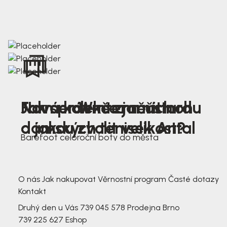
Nová kolekce jarních
Jak správně změřit nohu
Farmer Winter mustard
dámských tenisek Antal
a jakou zvolit velikost?
Barefoot celoroční boty do města
3 791,-
3 791,-
O nás
Jak nakupovat
Věrnostní program
Časté dotazy
Kontakt
Druhý den u Vás
739 045 578
Prodejna Brno
739 225 627
Eshop