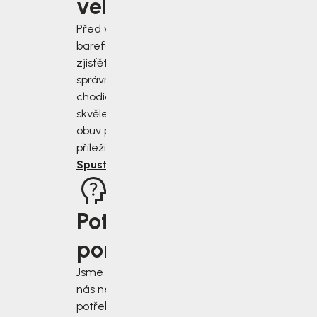
velikost?
Před výběrem
barefoot bot
zjisťěte jak
správně změřit
chodidla a vybrat
skvěle padnoucí
obuv pro každou
příležitost.
Spustit rádce
Potřebujete
poradit?
Jsme tu pro vás, když
nás nejvíce
potřebujete. Napište