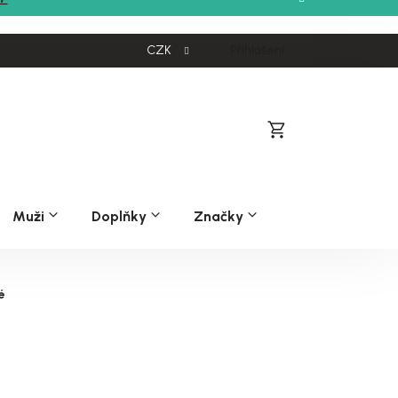
CZK
Přihlášení
Nákupní
košík
Muži
Doplňky
Značky
é