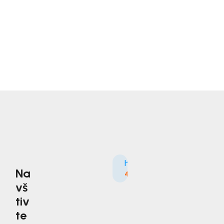
Na
4.9
3535×
vš
tiv
te