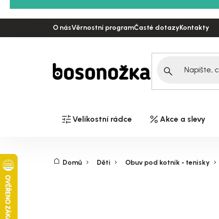
Přejít
na
O nás
Věrnostní program
Časté dotazy
Kontakty
obsah
Velikostní rádce
Akce a slevy
Domů
Děti
Obuv pod kotník - tenisky