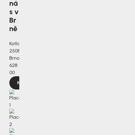
ná
s v
Br
ně
Kotlanova
2508/3a,
Brno,
628
00
Navigovat