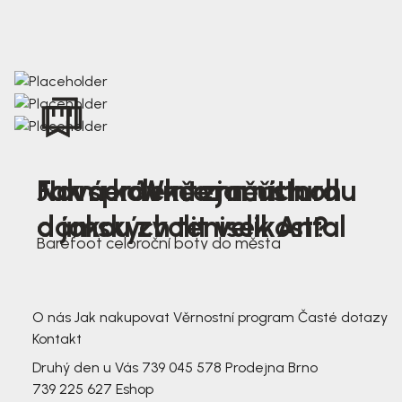
Nová kolekce jarních
Jak správně změřit nohu
Farmer Winter mustard
dámských tenisek Antal
a jakou zvolit velikost?
Barefoot celoroční boty do města
3 791,-
3 791,-
O nás
Jak nakupovat
Věrnostní program
Časté dotazy
Kontakt
Druhý den u Vás
739 045 578
Prodejna Brno
739 225 627
Eshop