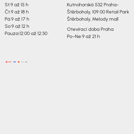
St:
9 až 15 h
Kutnohorská 532
Praha-
Čt:
9 až 18 h
Štěrboholy, 109 00
Retail Park
Pá:
9 až 17 h
Štěrboholy, Melody mall
So:
9 až 12 h
Otevírací doba Praha
Pauza:
12:00 až 12:30
Po–Ne:
9 až 21 h