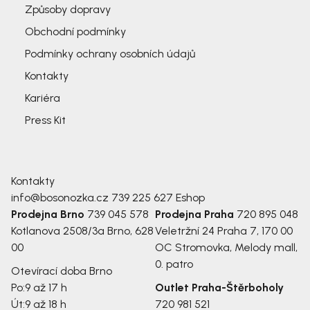
Způsoby dopravy
Obchodní podmínky
Podmínky ochrany osobních údajů
Kontakty
Kariéra
Press Kit
Kontakty
info@bosonozka.cz
739 225 627
Eshop
Prodejna Brno
739 045 578
Prodejna Praha
720 895 048
Kotlanova 2508/3a
Brno, 628
Veletržní 24
Praha 7, 170 00
00
OC Stromovka, Melody mall,
0. patro
Otevírací doba Brno
Po:
9 až 17 h
Outlet Praha-Štěrboholy
Út:
9 až 18 h
720 981 521