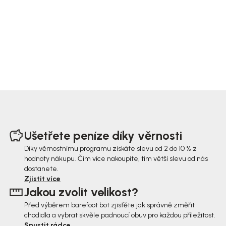
Z
á
Ušetřete peníze díky věrnosti
p
Díky věrnostnímu programu získáte slevu od 2 do 10 % z
hodnoty nákupu. Čím více nakoupíte, tím větší slevu od nás
a
dostanete.
t
Zjistit více
Jakou zvolit velikost?
í
Před výběrem barefoot bot zjisťěte jak správně změřit
chodidla a vybrat skvěle padnoucí obuv pro každou příležitost.
Spustit rádce