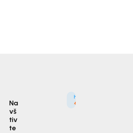
Na
4.9
3535×
vš
tiv
te