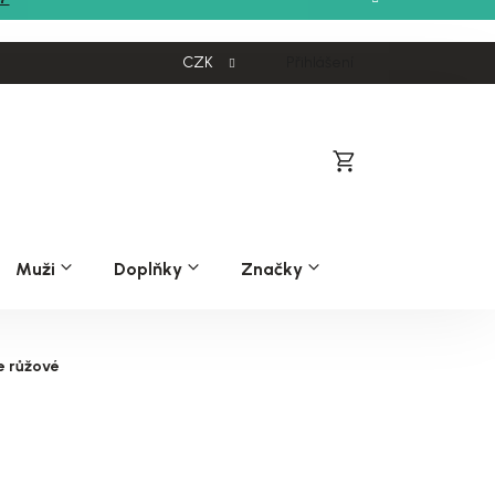
CZK
Přihlášení
Nákupní
košík
Muži
Doplňky
Značky
e růžové