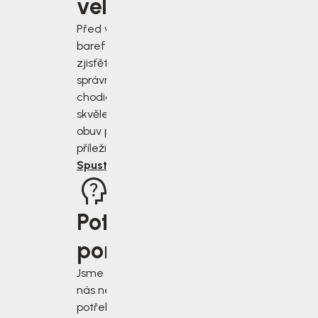
velikost?
Před výběrem
barefoot bot
zjisťěte jak
správně změřit
chodidla a vybrat
skvěle padnoucí
obuv pro každou
příležitost.
Spustit rádce
Potřebujete
poradit?
Jsme tu pro vás, když
nás nejvíce
potřebujete. Napište