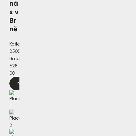
ná
s v
Br
ně
Kotlanova
2508/3a,
Brno,
628
00
Navigovat