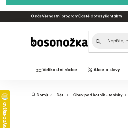
Přejít
na
O nás
Věrnostní program
Časté dotazy
Kontakty
obsah
Velikostní rádce
Akce a slevy
Domů
Děti
Obuv pod kotník - tenisky