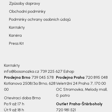
Způsoby dopravy
Obchodní podmínky
Podmínky ochrany osobních údajů
Kontakty
Kariéra
Press Kit
Kontakty
info@bosonozka.cz
739 225 627
Eshop
Prodejna Brno
739 045 578
Prodejna Praha
720 895 048
Kotlanova 2508/3a
Brno, 628
Veletržní 24
Praha 7, 170 00
00
OC Stromovka, Melody mall,
0. patro
Otevírací doba Brno
Po:
9 až 17 h
Outlet Praha-Štěrboholy
Út:
9 až 18 h
720 981 521