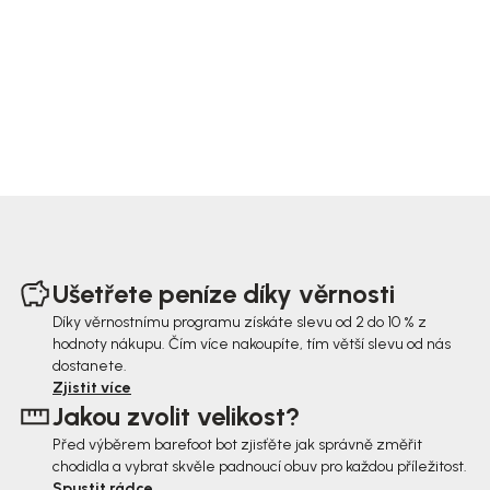
Z
á
Ušetřete peníze díky věrnosti
p
Díky věrnostnímu programu získáte slevu od 2 do 10 % z
hodnoty nákupu. Čím více nakoupíte, tím větší slevu od nás
a
dostanete.
t
Zjistit více
Jakou zvolit velikost?
í
Před výběrem barefoot bot zjisťěte jak správně změřit
chodidla a vybrat skvěle padnoucí obuv pro každou příležitost.
Spustit rádce