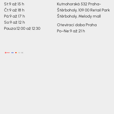
St:
9 až 15 h
Kutnohorská 532
Praha-
Čt:
9 až 18 h
Štěrboholy, 109 00
Retail Park
Pá:
9 až 17 h
Štěrboholy, Melody mall
So:
9 až 12 h
Otevírací doba Praha
Pauza:
12:00 až 12:30
Po–Ne:
9 až 21 h