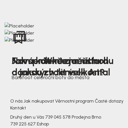
Nová kolekce jarních
Jak správně změřit nohu
Farmer Winter mustard
dámských tenisek Antal
a jakou zvolit velikost?
Barefoot celoroční boty do města
3 791,-
3 791,-
O nás
Jak nakupovat
Věrnostní program
Časté dotazy
Kontakt
Druhý den u Vás
739 045 578
Prodejna Brno
739 225 627
Eshop