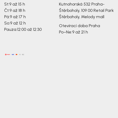
St:
9 až 15 h
Kutnohorská 532
Praha-
Čt:
9 až 18 h
Štěrboholy, 109 00
Retail Park
Pá:
9 až 17 h
Štěrboholy, Melody mall
So:
9 až 12 h
Otevírací doba Praha
Pauza:
12:00 až 12:30
Po–Ne:
9 až 21 h