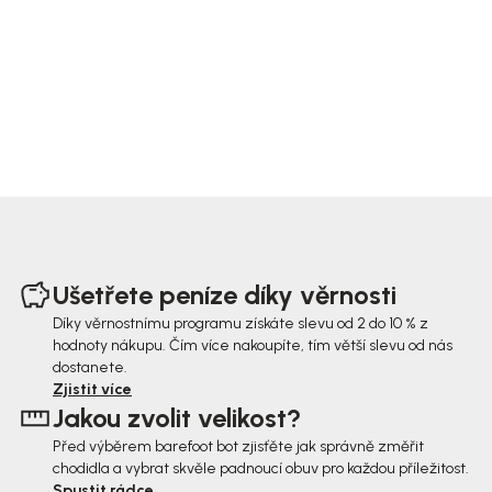
Z
á
Ušetřete peníze díky věrnosti
p
Díky věrnostnímu programu získáte slevu od 2 do 10 % z
hodnoty nákupu. Čím více nakoupíte, tím větší slevu od nás
a
dostanete.
t
Zjistit více
Jakou zvolit velikost?
í
Před výběrem barefoot bot zjisťěte jak správně změřit
chodidla a vybrat skvěle padnoucí obuv pro každou příležitost.
Spustit rádce