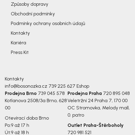
Způsoby dopravy
Obchodní podmínky
Podmínky ochrany osobních údajů
Kontakty
Kariéra
Press Kit
Kontakty
info@bosonozka.cz
739 225 627
Eshop
Prodejna Brno
739 045 578
Prodejna Praha
720 895 048
Kotlanova 2508/3a
Brno, 628
Veletržní 24
Praha 7, 170 00
00
OC Stromovka, Melody mall,
0. patro
Otevírací doba Brno
Po:
9 až 17 h
Outlet Praha-Štěrboholy
Út:
9 až 18 h
720 981 521