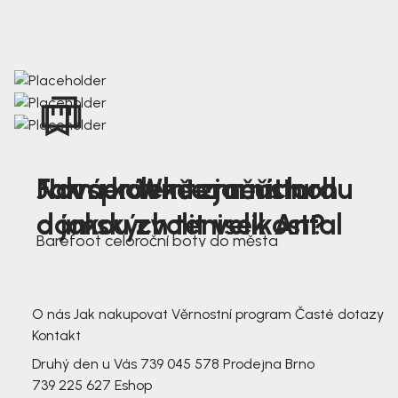
Nová kolekce jarních
Jak správně změřit nohu
Farmer Winter mustard
dámských tenisek Antal
a jakou zvolit velikost?
Barefoot celoroční boty do města
3 791,-
3 791,-
O nás
Jak nakupovat
Věrnostní program
Časté dotazy
Kontakt
Druhý den u Vás
739 045 578
Prodejna Brno
739 225 627
Eshop